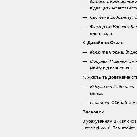
Кількість Компартиме
підвищить ефективність
Система Водозливу:
О
Фільтр від Водяних Ка
якість води.
3.
Дизайн та Стиль
Колір та Форма:
Згідно
Модульні Рішення:
Змін
мийку під ваш стиль.
4.
Якість та Довговічніст
Відгуки та Рейтинги:
мийки.
Гарантія:
Обирайте мий
Висновок
З урахуванням цих ключови
інтер'єрі кухні. Пам'ятайт