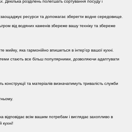
. Декілька розділень полегшать сортування посуду і
 заощаджує ресурси та допомагає зберегти водне середовище.
тром від водяних каменів збереже вашу техніку та збереже
те мийку, яка гармонійно впишеться в інтер'єр вашої кухні.
стеми стають все більш популярними, дозволяючи адаптувати
ть конструкції та матеріалів визначатимуть тривалість служби
тньому.
ка відповідає всім вашим потребам і виглядає захопливо в
 кухні!