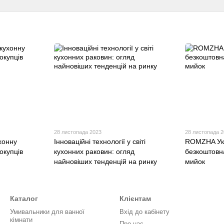
28 листопада 2023
28 листопада 
хонну
Інноваційні технології у світі
ROMZHA Укр
окупців
кухонних раковин: огляд
безкоштовн
найновіших тенденцій на ринку
мийок
Каталог
Клієнтам
Умивальники для ванної
Вхід до кабінету
кімнати
Про нас