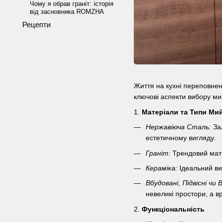
Чому я обрав граніт: історія
від засновника ROMZHA
Рецепти
Життя на кухні переповнен
ключові аспекти вибору мий
1.
Матеріали та Типи Ми
Нержавіюча Сталь:
Зал
естетичному вигляду.
Граніт:
Трендовий матер
Кераміка:
Ідеальний виб
Вбудовані, Підвісні чи В
невеликі простори, а вр
2.
Функціональність