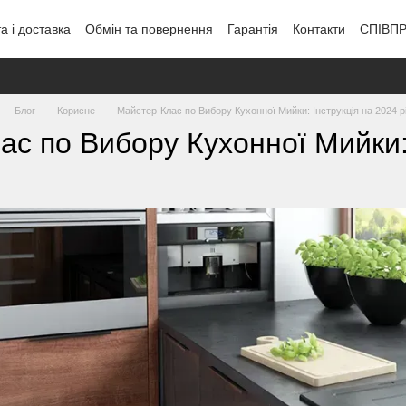
а і доставка
Обмін та повернення
Гарантія
Контакти
СПІВП
Блог
Корисне
Майстер-Клас по Вибору Кухонної Мийки: Інструкція на 2024 р
с по Вибору Кухонної Мийки: 