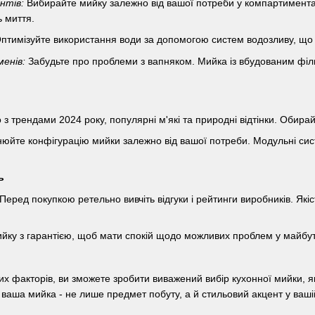
нтів:
Вибирайте мийку залежно від вашої потреби у компартиментах
 миття.
птимізуйте використання води за допомогою систем водозливу, що
менів:
Забудьте про проблеми з вапняком. Мийка із вбудованим філь
 з трендами 2024 року, популярні м'які та природні відтінки. Обирай
юйте конфігурацію мийки залежно від вашої потреби. Модульні си
ь
Перед покупкою ретельно вивчіть відгуки і рейтинги виробників. Якіс
ку з гарантією, щоб мати спокій щодо можливих проблем у майбу
х факторів, ви зможете зробити виважений вибір кухонної мийки, я
е, ваша мийка - не лише предмет побуту, а й стильовий акцент у вашій