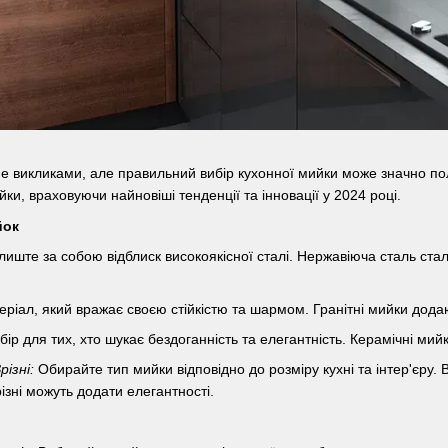
е викликами, але правильний вибір кухонної мийки може значно пол
ки, враховуючи найновіші тенденції та інновації у 2024 році.
йок
иште за собою відблиск високоякісної сталі. Нержавіюча сталь стала
іал, який вражає своєю стійкістю та шармом. Гранітні мийки додаю
ір для тих, хто шукає бездоганність та елегантність. Керамічні мийк
різні:
Обирайте тип мийки відповідно до розміру кухні та інтер'єру. В
ізні можуть додати елегантності.