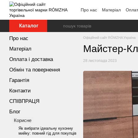
Перейти до основного контенту
Про нас
Матеріал
Оплат
Каталог
Про нас
Офіційний сайт RÓMZHA Україна
Майстер-Кла
Матеріал
Оплата і доставка
28 листопада 2023
Обмін та повернення
Гарантія
Контакти
СПІВПРАЦЯ
Блог
Корисне
Як вибрати ідеальну кухонну
мийку: повний гід для покупців