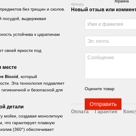
Украина
бренду
предметов без трещин и сколов.
Новый отзыв или коммен
ей посудой, выдерживая
хность устойчива к царапинам
т своей яркости под
м месте
ve Biocid
, который
сти. Эта технология подавляет
Оцените товар
 гигиеничной и безопасной для
Отправить
ой детали
Оплата
Гарантия
Конс
ту мойки, создавая монолитную
, что гарантирует плавную
излив (360°) обеспечивает