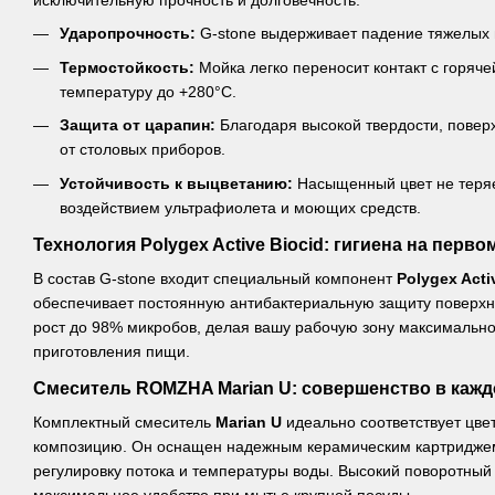
исключительную прочность и долговечность:
Ударопрочность:
G-stone выдерживает падение тяжелых 
Термостойкость:
Мойка легко переносит контакт с горяч
температуру до +280°C.
Защита от царапин:
Благодаря высокой твердости, повер
от столовых приборов.
Устойчивость к выцветанию:
Насыщенный цвет не теряе
воздействием ультрафиолета и моющих средств.
Технология Polygex Active Biocid: гигиена на перво
В состав G-stone входит специальный компонент
Polygex Acti
обеспечивает постоянную антибактериальную защиту поверхно
рост до 98% микробов, делая вашу рабочую зону максимально
приготовления пищи.
Смеситель ROMZHA Marian U: совершенство в кажд
Комплектный смеситель
Marian U
идеально соответствует цве
композицию. Он оснащен надежным керамическим картриджем
регулировку потока и температуры воды. Высокий поворотный 
максимальное удобство при мытье крупной посуды.