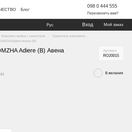
098 0 444 555
ЧЕСТВО
Блог
Перезвонить вам?
Вход
Мой заказ
Рус
Комплект мойка + смеситель
Гранитные комплекты
OMZHA Adiere Avena (B)
MZHA Adiere (B) Авена
Артикул
RO20015
рн
В желания