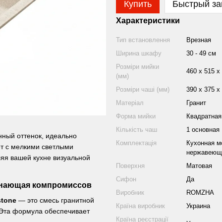
Купить
Быстрый за
Характеристики
Тип встановлення
Врезная
Ширина шкафу
30 - 49 см
Розміри мийки
460 х 515 х
(мм)
Розміри чаші (мм)
390 х 375 х
Матеріал
Гранит
Форма мийки
Квадратная
Кількість чаш
1 основная
нный оттенок, идеально
Комплектація
Кухонная м
ет с мелкими светлыми
нержавеюще
ляя вашей кухне визуальной
Поверхня
Матовая
Сифон
Да
 знающая компромиссов
Виробник
ROMZHA
stone
— это смесь гранитной
Країна виробник
Украина
 Эта формула обеспечивает
Країна реєстрації