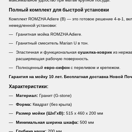
Полный комплект для быстрой установки
Комплект ROMZHA Adiere (B) — это готовое решение 4-в-1, 
немедленной установки:
Гранитная мойка ROMZHA Adiere.
Гранитный смеситель Marian U в тон.
Эластичная и функциональная
сушилка-коврик
из нержав
расширяющая рабочую поверхность.
Полноценный
евро-сифон
с переливом и крепежом.
Гарантия на мойку 10 лет. Бесплатная доставка Новой По
Характеристики:
Материал:
Гранит (G-stone)
Форма:
Квадрат (без крыла)
Размер мойки (ШхГхВ):
515 х 460 х 200 мм
Минимальная ширина шкафа:
500 мм
Глубина чаши:
200 мм