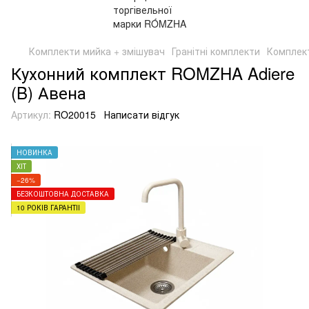
Комплекти мийка + змішувач
Гранітні комплекти
Комплект
Кухонний комплект ROMZHA Adiere
(B) Авена
Артикул:
RO20015
Написати відгук
НОВИНКА
ХІТ
−26%
БЕЗКОШТОВНА ДОСТАВКА
10 РОКІВ ГАРАНТІЇ