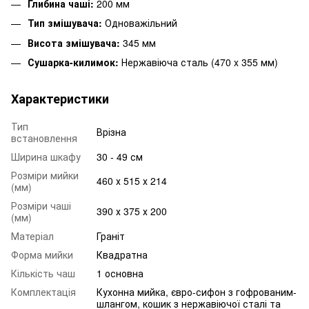
Глибина чаші:
200 мм
Тип змішувача:
Одноважільний
Висота змішувача:
345 мм
Сушарка-килимок:
Нержавіюча сталь (470 x 355 мм)
Характеристики
Тип
Врізна
встановлення
Ширина шкафу
30 - 49 см
Розміри мийки
460 х 515 х 214
(мм)
Розміри чаші
390 х 375 х 200
(мм)
Матеріал
Граніт
Форма мийки
Квадратна
Кількість чаш
1 основна
Комплектація
Кухонна мийка, євро-сифон з гофрованим-
шлангом, кошик з нержавіючої сталі та