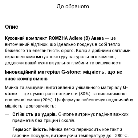
До обраного
Опис
Кухонний комплект ROMZHA Adiere (B) Авена
— це
витончений відтінок, що ідеально поєднує в собі тепло
бежевого та елегантність сірого. Колір з дрібними світлими
вкрапленнями імітує текстуру натурального каменю,
додаючи вашій кухні візуальної глибини та вишуканості.
Інноваційний матеріал G-stone: міцність, що не
знає компромісів
Мийка та змішувач виготовлені з унікального матеріалу
G-
stone
— це суміш гранітної крихти (80%) та високоякісної
сполучної смоли (20%). Ця формула забезпечує надзвичайну
міцність і довговічність:
Стійкість до ударів:
G-stone витримує падіння важких
предметів без тріщин і сколів.
Термостійкість:
Мийка легко переносить контакт з
гарячим посудом, витримуючи температуру до +280°C.