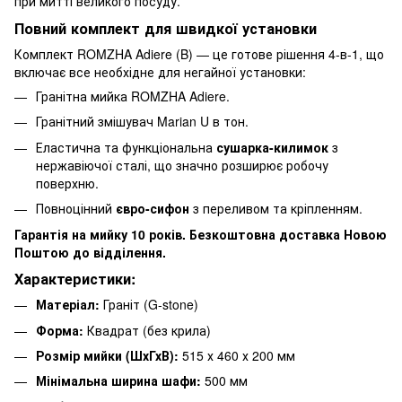
при митті великого посуду.
Повний комплект для швидкої установки
Комплект ROMZHA Adiere (B) — це готове рішення 4-в-1, що
включає все необхідне для негайної установки:
Гранітна мийка ROMZHA Adiere.
Гранітний змішувач Marian U в тон.
Еластична та функціональна
сушарка-килимок
з
нержавіючої сталі, що значно розширює робочу
поверхню.
Повноцінний
євро-сифон
з переливом та кріпленням.
Гарантія на мийку 10 років. Безкоштовна доставка Новою
Поштою до відділення.
Характеристики:
Матеріал:
Граніт (G-stone)
Форма:
Квадрат (без крила)
Розмір мийки (ШхГхВ):
515 х 460 х 200 мм
Мінімальна ширина шафи:
500 мм