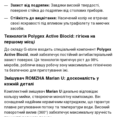
Захист від подряпин:
Завдяки високій твердості,
поверхня стійка до подряпин від столових приборів.
Стійкість до вицвітання:
Насичений колір не втрачає
своєї яскравості під впливом ультрафіолету та миючих
засобів.
Технологія Polygex Active Biocid: гігієна на
першому місці
До складу G-stone входить спеціальний компонент
Polygex
Active Biocid
, який забезпечує постійний антибактеріальний
захист поверхні. Ця технологія пригнічує ріст до 98%
мікробів, роблячи вашу робочу зону максимально гігієнічною
та безпечною для приготування їжі.
Змішувач ROMZHA Marian U: досконалість у
кожній деталі
Комплектний змішувач
Marian U
ідеально відповідає
кольору мийки, створюючи монолітну композицію. Він
оснащений надійним керамічним картриджем, що гарантує
плавне регулювання потоку та температури води. Високий
поворотний вилив (360°) забезпечує максимальну зручність