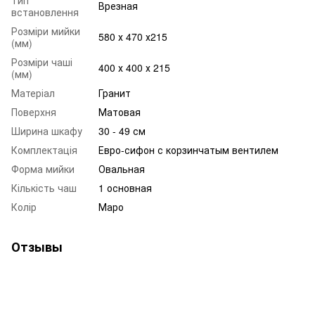
Тип
Врезная
встановлення
Розміри мийки
580 х 470 х215
(мм)
Розміри чаші
400 х 400 х 215
(мм)
Матеріал
Гранит
Поверхня
Матовая
Ширина шкафу
30 - 49 см
Комплектація
Евро-сифон с корзинчатым вентилем
Форма мийки
Овальная
Кількість чаш
1 основная
Колір
Маро
Отзывы