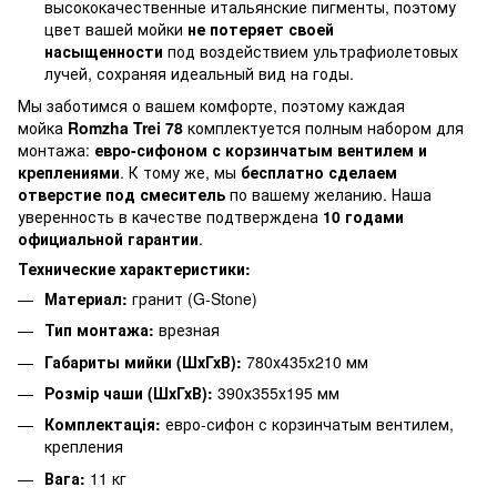
высококачественные итальянские пигменты, поэтому
цвет вашей мойки
не потеряет своей
насыщенности
под воздействием ультрафиолетовых
лучей, сохраняя идеальный вид на годы.
Мы заботимся о вашем комфорте, поэтому каждая
мойка
Romzha Trei 78
комплектуется полным набором для
монтажа:
евро-сифоном с корзинчатым вентилем и
креплениями
. К тому же, мы
бесплатно сделаем
отверстие под смеситель
по вашему желанию. Наша
уверенность в качестве подтверждена
10 годами
официальной гарантии
.
Технические характеристики:
Материал:
гранит (G-Stone)
Тип монтажа:
врезная
Габариты мийки (ШхГхВ):
780х435х210 мм
Розмір чаши (ШхГхВ):
390х355х195 мм
Комплектація:
евро-сифон с корзинчатым вентилем,
крепления
Вага:
11 кг