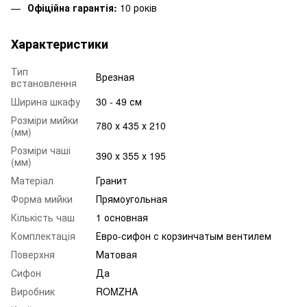
Офіційна гарантія:
10 років
Характеристики
Тип
Врезная
встановлення
Ширина шкафу
30 - 49 см
Розміри мийки
780 х 435 х 210
(мм)
Розміри чаші
390 х 355 х 195
(мм)
Матеріал
Гранит
Форма мийки
Прямоугольная
Кількість чаш
1 основная
Комплектація
Евро-сифон с корзинчатым вентилем
Поверхня
Матовая
Сифон
Да
Виробник
ROMZHA