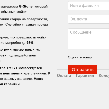
о материала
G-Stone
, который
е обычные мойки:
ации кварца на поверхности,
ам. Случайно упавшая посуда
рует, что поверхность мойки
итие микробов до
98%
.
е итальянские пигменты,
ости
под воздействием
Оцените товар
.
ha Trei 71
комплектуется
Отправить
м вентилем и креплениями
. К
Оплата
Гарантия
Конс
о вашему желанию. Наша
й гарантии
.