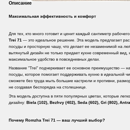
Описание
Максимальная эффективность и комфорт
Для тех, кто много готовит и ценит каждый сантиметр рабочег
Trei 71
— это идеальное решение. Эта модель предлагает ра
посуды и просторную чашу, что делает ее незаменимой на люб
вытянутый дизайн не только придает кухне современный вид, 
максимальное удобство в повседневных делах.
Название "Trei" подчеркивает ее основное преимущество — н
посуды, которое помогает поддерживать кухню в идеальной ч
сможете без труда мыть большие кастрюли и противни, размор
не создавая беспорядка на столешнице.
Эта модель доступна в пяти популярных цветах, которые легк
дизайну:
Biela (102), Bezhvy (402), Seda (602), Gri (802), Antra
Почему Romzha Trei 71 — ваш лучший выбор?