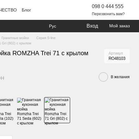
098 0 444 555
ЧЕСТВО
Блог
Перезвонить вам?
Вход
Мой заказ
Рус
Гранитные мойки
Серия S-line
 Gri (802) с крылом
ойка ROMZHA Trei 71 с крылом
Артикул
RO48103
рн
В желания