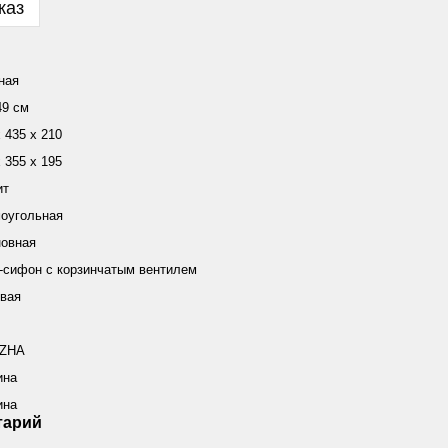
каз
ная
49 см
 435 х 210
 355 х 195
ит
оугольная
новная
-сифон с корзинчатым вентилем
вая
ZHA
ина
ина
тарий