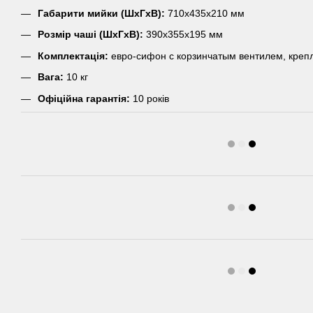
Габарити мийки (ШхГхВ):
710х435х210 мм
Розмір чаші (ШхГхВ):
390х355х195 мм
Комплектація:
евро-сифон с корзинчатым вентилем, креп
Вага:
10 кг
Офіційна гарантія:
10 років