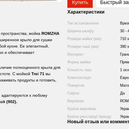
Купить
Быстрый за
Характеристики
Тип встановлення
Врез
Ширина шкафу
30 - 
о пространства, мойка
ROMZHA
Розміри мийки (мм)
710 х
сширенное крыло для сушки
ой кухне. Ее элегантный,
Розміри чаші (мм)
390 х
но и обеспечивает
Матеріал
Гран
Форма мийки
Прям
аличие полноценного крыла для
Кількість чаш
1 ос
истоте. С мойкой
Trei 71
вы
Комплектація
Евро
аживать продукты и готовить,
Поверхня
Мато
Сифон
Да
о адаптируются к любому
Виробник
ROM
cit (902).
Країна виробник
Укра
Країна реєстрації бренду
Укра
Новый отзыв или коммен