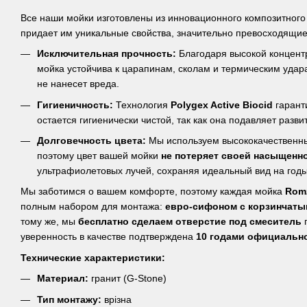
Все наши мойки изготовлены из инновационного композитног
придает им уникальные свойства, значительно превосходящи
Исключительная прочность:
Благодаря высокой концентр
мойка устойчива к царапинам, сколам и термическим удар
не нанесет вреда.
Гигиеничность:
Технология
Polygex Active Biocid
гаранти
остается гигиенически чистой, так как она подавляет разв
Долговечность цвета:
Мы используем высококачественны
поэтому цвет вашей мойки
не потеряет своей насыщенн
ультрафиолетовых лучей, сохраняя идеальный вид на годы
Мы заботимся о вашем комфорте, поэтому каждая мойка
Romz
полным набором для монтажа:
евро-сифоном с корзинчаты
тому же, мы
бесплатно сделаем отверстие под смеситель
п
уверенность в качестве подтверждена
10 годами официально
Технические характеристики:
Материал:
гранит (G-Stone)
Тип монтажу:
врізна