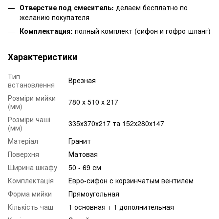
Отверстие под смеситель:
делаем бесплатно по
желанию покупателя
Комплектация:
полный комплект (сифон и гофро-шланг)
Характеристики
Тип
Врезная
встановлення
Розміри мийки
780 х 510 х 217
(мм)
Розміри чаші
335х370х217 та 152х280х147
(мм)
Матеріал
Гранит
Поверхня
Матовая
Ширина шкафу
50 - 69 см
Комплектація
Евро-сифон с корзинчатым вентилем
Форма мийки
Прямоугольная
Кількість чаш
1 основная + 1 дополнительная