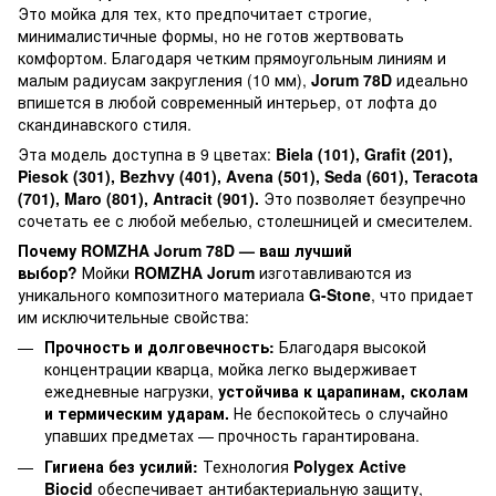
Это мойка для тех, кто предпочитает строгие,
минималистичные формы, но не готов жертвовать
комфортом. Благодаря четким прямоугольным линиям и
малым радиусам закругления (10 мм),
Jorum 78D
идеально
впишется в любой современный интерьер, от лофта до
скандинавского стиля.
Эта модель доступна в 9 цветах:
Biela (101), Grafit (201),
Piesok (301), Bezhvy (401), Avena (501), Seda (601), Teracota
(701), Maro (801), Antracit (901).
Это позволяет безупречно
сочетать ее с любой мебелью, столешницей и смесителем.
Почему ROMZHA Jorum 78D — ваш лучший
выбор?
Мойки
ROMZHA Jorum
изготавливаются из
уникального композитного материала
G-Stone
, что придает
им исключительные свойства:
Прочность и долговечность:
Благодаря высокой
концентрации кварца, мойка легко выдерживает
ежедневные нагрузки,
устойчива к царапинам, сколам
и термическим ударам.
Не беспокойтесь о случайно
упавших предметах — прочность гарантирована.
Гигиена без усилий:
Технология
Polygex Active
Biocid
обеспечивает антибактериальную защиту,