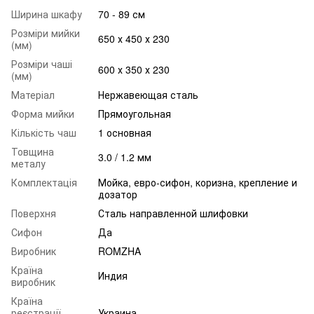
Ширина шкафу
70 - 89 см
Розміри мийки
650 х 450 х 230
(мм)
Розміри чаші
600 х 350 х 230
(мм)
Матеріал
Нержавеющая сталь
Форма мийки
Прямоугольная
Кількість чаш
1 основная
Товщина
3.0 / 1.2 мм
металу
Комплектація
Мойка, евро-сифон, коризна, крепление и
дозатор
Поверхня
Сталь направленной шлифовки
Сифон
Да
Виробник
ROMZHA
Країна
Индия
виробник
Країна
реєстрації
Украина