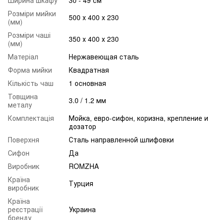
Розміри мийки
500 х 400 х 230
(мм)
Розміри чаші
350 х 400 х 230
(мм)
Матеріал
Нержавеющая сталь
Форма мийки
Квадратная
Кількість чаш
1 основная
Товщина
3.0 / 1.2 мм
металу
Комплектація
Мойка, евро-сифон, коризна, крепление и
дозатор
Поверхня
Сталь направленной шлифовки
Сифон
Да
Виробник
ROMZHA
Країна
Турция
виробник
Країна
реєстрації
Украина
бренду