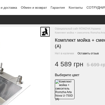
 и доставка
Обмен и возврат
Гарантия
Контакты
СОТРУДНИ
Официальный сайт RÓMZHA Украина
Комплект мойка + смеситель Romzha Arta
Комплект мойка + сме
(A)
Нет в наличии
Оставить отзыв
4 589 грн
5 699 г
Выберите цвет