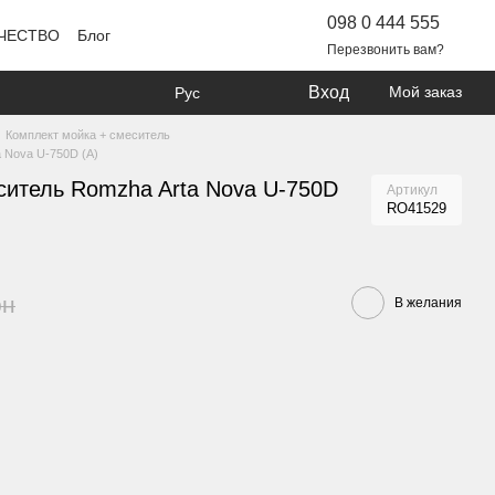
098 0 444 555
ЧЕСТВО
Блог
Перезвонить вам?
Вход
Мой заказ
Рус
Комплект мойка + смеситель
 Nova U-750D (A)
ситель Romzha Arta Nova U-750D
Артикул
RO41529
рн
В желания