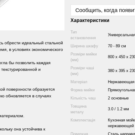
Сообщить, когда появи
Характеристики
Тип
Универсальна
встановлення
сь обрести идеальный стальной
Ширина шкафу
70 - 89 см
ремя, в условиях экономического
Розміри мийки
800 х 450 х 23
(мм)
огла бы позволить каждая
Розміри чаші
 текстурированной и
380 x 395 x 23
(мм)
Матеріал
Нержавеющая 
ой поверхности образуется
Форма мийки
Прямоугольна
ко обновляется в случаях
Кількість чаш
2 основные
Товщина
3.0 / 1.2 мм
металу
 материалом.
Комплектація
Кухонная мойк
нержавеющей с
ольку она устойчива к
Поверхня
Сталь направ