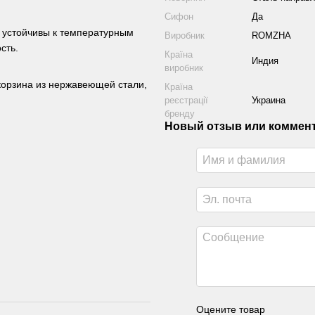
Сифон
Да
 устойчивы к температурным
Виробник
ROMZHA
сть.
Країна
Индия
виробник
корзина из нержавеющей стали,
Країна
реєстрації
Украина
бренду
Новый отзыв или коммен
Оцените товар