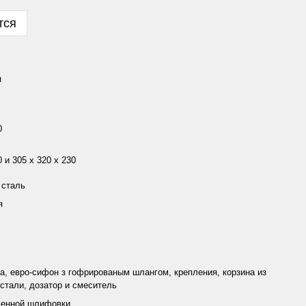
тся
я
0
0 и 305 x 320 x 230
сталь
я
а, евро-сифон з гофрированым шлангом, крепления, корзина из
тали, дозатор и смеситель
ленной шлифовки