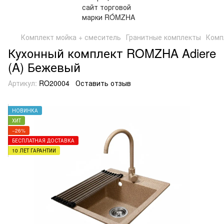
Комплект мойка + смеситель
Гранитные комплекты
Комп
Кухонный комплект ROMZHA Adiere
(A) Бежевый
Артикул:
RO20004
Оставить отзыв
НОВИНКА
ХИТ
−26%
БЕСПЛАТНАЯ ДОСТАВКА
10 ЛЕТ ГАРАНТИИ