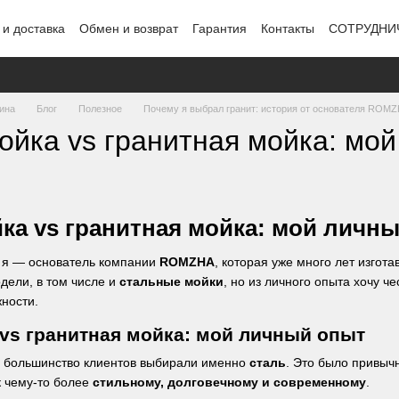
 и доставка
Обмен и возврат
Гарантия
Контакты
СОТРУДНИ
ина
Блог
Полезное
Почему я выбрал гранит: история от основателя ROM
ойка vs гранитная мойка: мо
ка vs гранитная мойка: мой личн
, я — основатель компании
ROMZHA
, которая уже много лет изгот
дели, в том числе и
стальные мойки
, но из личного опыта хочу че
ности.
vs гранитная мойка: мой личный опыт
, большинство клиентов выбирали именно
сталь
. Это было привычн
к чему-то более
стильному, долговечному и современному
.