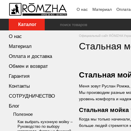
Перейти к основному контенту
О нас
Материал
Оплата
Каталог
О нас
Официальный сайт RÓMZHA Укра
Стальная м
Материал
Оплата и доставка
Обмен и возврат
Стальная мой
Гарантия
Контакты
Меня зовут Руслан Ромжа
Мы производим разные мо
СОТРУДНИЧЕСТВО
уровень комфорта и надеж
Блог
Стальная мойка 
Полезное
Когда мы только начинали
Как выбрать кухонную мойку –
больше людей стремятся 
Руководство по выбору