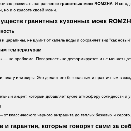
ктивно развивать направление
гранитных моек ROMZHA
. И сегод
, но и о красоте своей кухни.
муществ гранитных кухонных моек ROMZ
чность
и царапины, не шумит от капель воды и сохраняет вид "как новый"
ким температурам
ок — не проблема. Поверхность не деформируется и не меняет цве
хи, влагу или жиры. Это делает его безопасным и практичным в еж
ильный акцент, который добавляет кухне атмосферу солидности и у
м
от классического черного антрацита до теплых бежевых и серого.
 и гарантия, которые говорят сами за се