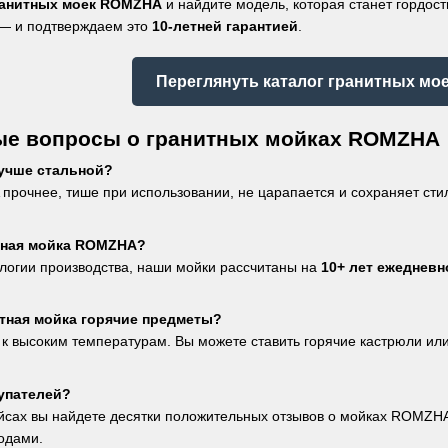
ранитных моек ROMZHA
и найдите модель, которая станет гордост
 — и подтверждаем это
10-летней гарантией
.
Переглянуть каталог гранитных м
ые вопросы о гранитных мойках ROMZHA
лучше стальной?
рочнее, тише при использовании, не царапается и сохраняет сти
тная мойка ROMZHA?
ологии производства, наши мойки рассчитаны на
10+ лет ежеднев
тная мойка горячие предметы?
 к высоким температурам. Вы можете ставить горячие кастрюли или
упателей?
йсах вы найдете десятки положительных отзывов о мойках ROMZH
годами.