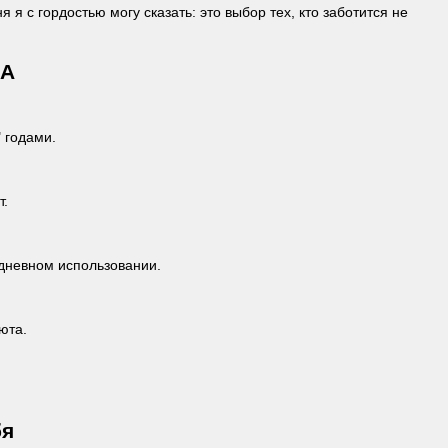
ня я с гордостью могу сказать: это выбор тех, кто заботится не
HA
 годами.
т.
едневном использовании.
юта.
бя