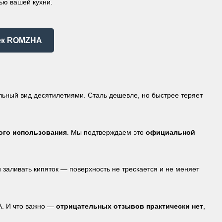
ью вашей кухни.
оек ROMZHA
льный вид десятилетиями. Сталь дешевле, но быстрее теряет
ного использования
. Мы подтверждаем это
официальной
 заливать кипяток — поверхность не трескается и не меняет
A. И что важно —
отрицательных отзывов практически нет
,