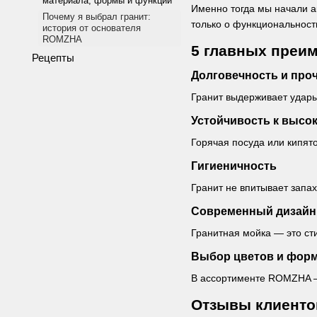
материала, формы и функций
Именно тогда мы начали а
Почему я выбрал гранит:
только о функциональности
история от основателя
ROMZHA
5 главных преи
Рецепты
Долговечность и про
Гранит выдерживает удары 
Устойчивость к высо
Горячая посуда или кипят
Гигиеничность
Гранит не впитывает запа
Современный дизайн
Гранитная мойка — это ст
Выбор цветов и фор
В ассортименте ROMZHA — 
Отзывы клиентов