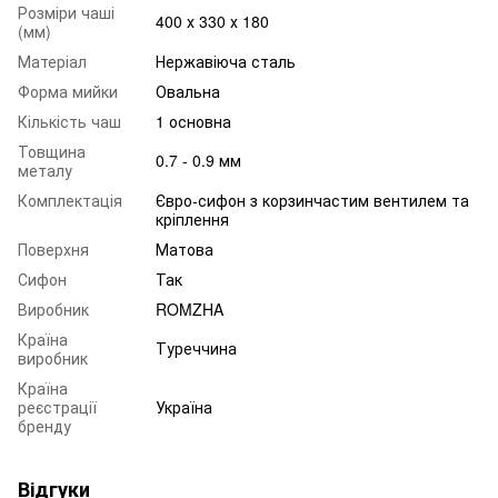
Розміри чаші
400 х 330 х 180
(мм)
Матеріал
Нержавіюча сталь
Форма мийки
Овальна
Кількість чаш
1 основна
Товщина
0.7 - 0.9 мм
металу
Комплектація
Євро-сифон з корзинчастим вентилем та
кріплення
Поверхня
Матова
Сифон
Так
Виробник
ROMZHA
Країна
Туреччина
виробник
Країна
реєстрації
Україна
бренду
Відгуки