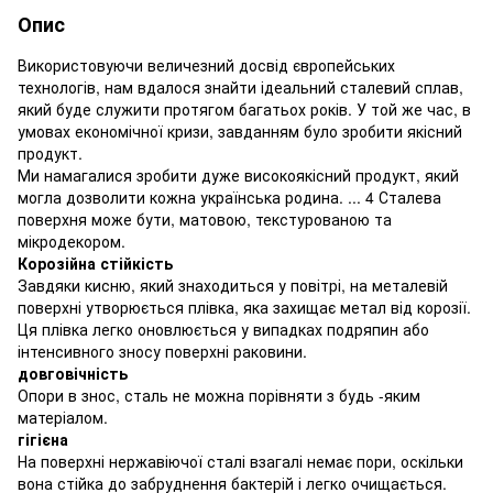
Опис
Використовуючи величезний досвід європейських
технологів, нам вдалося знайти ідеальний сталевий сплав,
який буде служити протягом багатьох років. У той же час, в
умовах економічної кризи, завданням було зробити якісний
продукт.
Ми намагалися зробити дуже високоякісний продукт, який
могла дозволити кожна українська родина. ... 4 Сталева
поверхня може бути, матовою, текстурованою та
мікродекором.
Корозійна стійкість
Завдяки кисню, який знаходиться у повітрі, на металевій
поверхні утворюється плівка, яка захищає метал від корозії.
Ця плівка легко оновлюється у випадках подряпин або
інтенсивного зносу поверхні раковини.
довговічність
Опори в знос, сталь не можна порівняти з будь -яким
матеріалом.
гігієна
На поверхні нержавіючої сталі взагалі немає пори, оскільки
вона стійка до забруднення бактерій і легко очищається.