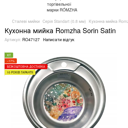
Сталеві мийки
Серія Standart (0.8 мм)
Кухонна мийка Romzh
Кухонна мийка Romzha Sorin Satin
Артикул:
RO47127
Написати відгук
ХІТ
−17%
БЕЗКОШТОВНА ДОСТАВКА
10 РОКІВ ГАРАНТІЇ