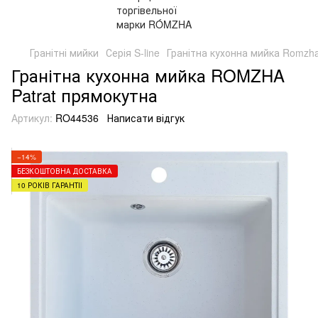
Гранітні мийки
Серія S-line
Гранітна кухонна мийка Romzha 
Гранітна кухонна мийка ROMZHA
Patrat прямокутна
Артикул:
RO44536
Написати відгук
−14%
БЕЗКОШТОВНА ДОСТАВКА
10 РОКІВ ГАРАНТІЇ