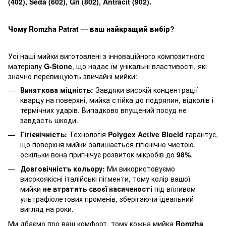
(402), Seda (602), Gri (802), Antracit (902).
Чому Romzha Patrat — ваш найкращий вибір?
Усі наші мийки виготовлені з інноваційного композитного
матеріалу
G-Stone
, що надає їм унікальні властивості, які
значно перевищують звичайні мийки:
Виняткова міцність:
Завдяки високій концентрації
кварцу на поверхні, мийка стійка до подряпин, відколів і
термічних ударів. Випадково впущений посуд не
завдасть шкоди.
Гігієнічність:
Технологія
Polygex Active Biocid
гарантує,
що поверхня мийки залишається гігієнічно чистою,
оскільки вона пригнічує розвиток мікробів до
98%
.
Довговічність кольору:
Ми використовуємо
високоякісні італійські пігменти, тому колір вашої
мийки
не втратить своєї насиченості
під впливом
ультрафіолетових променів, зберігаючи ідеальний
вигляд на роки.
Ми дбаємо про ваш комфорт, тому кожна мийка
Romzha