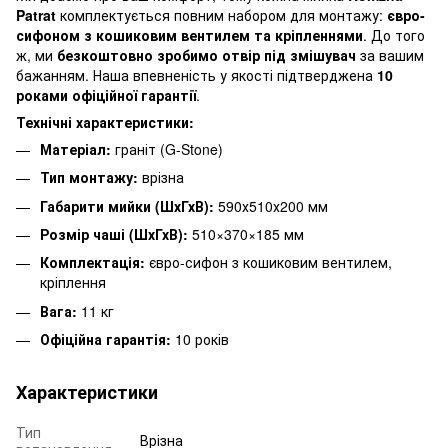
Patrat
комплектується повним набором для монтажу:
євро-
сифоном з кошиковим вентилем та кріпленнями
. До того
ж, ми
безкоштовно зробимо отвір під змішувач
за вашим
бажанням. Наша впевненість у якості підтверджена
10
роками офіційної гарантії
.
Технічні характеристики:
Матеріал:
граніт (G-Stone)
Тип монтажу:
врізна
Габарити мийки (ШхГхВ):
590х510х200 мм
Розмір чаші (ШхГхВ):
510×370×185 мм
Комплектація:
євро-сифон з кошиковим вентилем,
кріплення
Вага:
11 кг
Офіційна гарантія:
10 років
Характеристики
Тип
Врізна