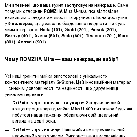
Ми впевнені, що ваша кухня заслуговує на найкраще. Саме
тому ми створили
ROMZHA Mira U-400
, яка відповідає
найвищим стандартам якості та зручності. Вона доступна
у
9 кольорах
, що дозволяє бездоганно поєднати її з будь-
яким інтер'єром:
Biela (101), Grafit (201), Piesok (301),
Bezhvy (401), Avena (501), Seda (601), Teracota (701), Maro
(801), Antracit (901)
.
Чому ROMZHA Mira — ваш найкращий вибір?
Усі наші гранітні мийки виготовлені з унікального
композитного матеріалу
G-Stone
. Цей інноваційний матеріал
– синонім довговічності та надійності, що дарує мийці
унікальні переваги:
Стійкість до подряпин та ударів:
Завдяки високій
концентрації кварцу, мийка
Mira U-400
витримає будь-які
побутові навантаження, зберігаючи свій ідеальний
вигляд на довгі роки.
Стійкість до кольору:
Наші мийки не втрачають свій
насичений колір з часом. Використання високоякісних