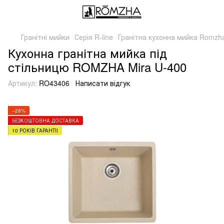
Гранітні мийки
Серія R-line
Гранітна кухонна мийка Romzha
Кухонна гранітна мийка під
стільницю ROMZHA Mira U-400
Артикул:
RO43406
Написати відгук
−28%
БЕЗКОШТОВНА ДОСТАВКА
10 РОКІВ ГАРАНТІЇ