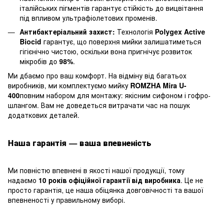
італійських пігментів гарантує стійкість до вицвітання
під впливом ультрафіолетових променів.
Антибактеріальний захист:
Технологія
Polygex Active
Biocid
гарантує, що поверхня мийки залишатиметься
гігієнічно чистою, оскільки вона пригнічує розвиток
мікробів до
98%
.
Ми дбаємо про ваш комфорт. На відміну від багатьох
виробників, ми комплектуємо мийку
ROMZHA Mira U-
400
повним набором для монтажу: якісним сифоном і гофро-
шлангом. Вам не доведеться витрачати час на пошук
додаткових деталей.
Наша гарантія — ваша впевненість
Ми повністю впевнені в якості нашої продукції, тому
надаємо
10 років офіційної гарантії від виробника
. Це не
просто гарантія, це наша обіцянка довговічності та вашої
впевненості у правильному виборі.