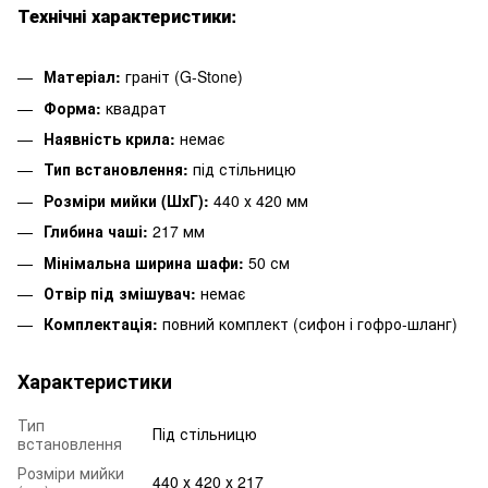
Технічні характеристики:
Матеріал:
граніт (G-Stone)
Форма:
квадрат
Наявність крила:
немає
Тип встановлення:
під стільницю
Розміри мийки (ШхГ):
440 х 420 мм
Глибина чаші:
217 мм
Мінімальна ширина шафи:
50 см
Отвір під змішувач:
немає
Комплектація:
повний комплект (сифон і гофро-шланг)
Характеристики
Тип
Під стільницю
встановлення
Розміри мийки
440 х 420 х 217