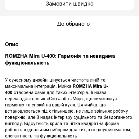
Замовити швидко
До обраного
Опис
ROMZHA Mira U-400: Гармонія та невидима
функціональність
У сучасному дизайні цінується чистота ліній та
максимальна інтеграція. Мийка
ROMZHA Mira U-
400
створена саме для таких інтер'єрів. Її назва
перекладається як «Світ» або «Мир», що символізує
гармонію та спокій на вашій кухні. Ця мийка, що
встановлюється під стільницею, не лише звільняє робочу
поверхню, але й надає інтер'єру суцільного та бездоганного
вигляду. Відсутність крила та чітка квадратна форма
роблять її ідеальним вибором для тих, хто цінує мінімалізм,
елегантність та функціональність.