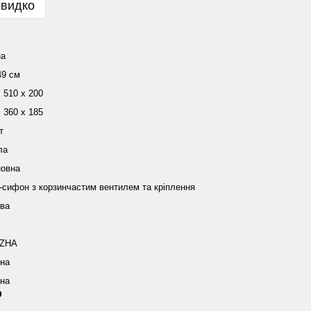
швидко
на
49 см
 510 х 200
 360 х 185
т
ла
новна
-сифон з корзинчастим вентилем та кріплення
ва
ZHA
їна
їна
р