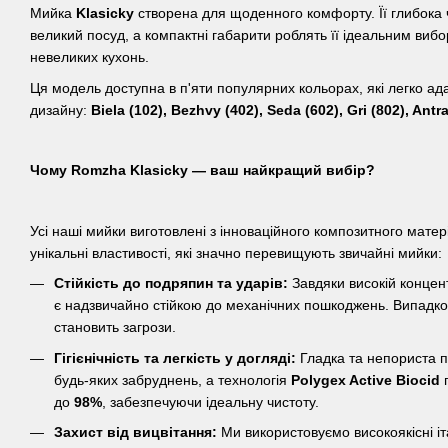
Мийка
Klasicky
створена для щоденного комфорту. Її глибока 
великий посуд, а компактні габарити роблять її ідеальним вибо
невеликих кухонь.
Ця модель доступна в п'яти популярних кольорах, які легко ад
дизайну:
Biela (102), Bezhvy (402), Seda (602), Gri (802), Antra
Чому Romzha Klasicky — ваш найкращий вибір?
Усі наші мийки виготовлені з інноваційного композитного мате
унікальні властивості, які значно перевищують звичайні мийки:
Стійкість до подряпин та ударів:
Завдяки високій концент
є надзвичайно стійкою до механічних пошкоджень. Випадко
становить загрози.
Гігієнічність та легкість у догляді:
Гладка та непориста п
будь-яких забруднень, а технологія
Polygex Active Biocid
п
до
98%
, забезпечуючи ідеальну чистоту.
Захист від вицвітання:
Ми використовуємо високоякісні іта