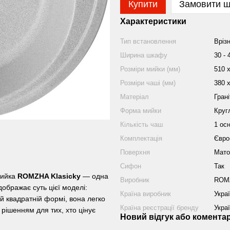
Купити
Замовити 
Характеристики
Тип встановлення
Вріз
Ширина шкафу
30 - 
Розміри мийки (мм)
510 х
Розміри чаші (мм)
380 х
Матеріал
Грані
Форма мийки
Круг
Кількість чаш
1 ос
Комплектація
Євро
Поверхня
Мато
Сифон
Так
 мийка
ROMZHA Klasicky
— одна
Виробник
ROM
дображає суть цієї моделі:
Країна виробник
Укра
й квадратній формі, вона легко
Країна реєстрації бренду
Укра
 рішенням для тих, хто цінує
Новий відгук або комента