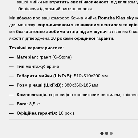
вашої мийки
не втратить своєї насиченості
під впливом 
зберігаючи ідеальний вигляд на роки.
Ми дбаємо про ваш комфорт. Кожна мийка
Romzha Klasicky
к
для монтажу:
євро-сифоном з кошиковим вентилем та крі
ми
безкоштовно зробимо отвір під змішувач
за вашим бажа
якості підтверджена
10 роками офіційної гарантії
.
Технічні характеристики:
Матеріал:
граніт (G-Stone)
Тип монтажу:
врізна
Габарити мийки (ШхГхВ):
510х510х200 мм
Розмір чаші (ШхГхВ):
380х360х185 мм
Комплектація:
євро-сифон з кошиковим вентилем, кріпле
Вага:
8,5 кг
Офіційна гарантія:
10 років