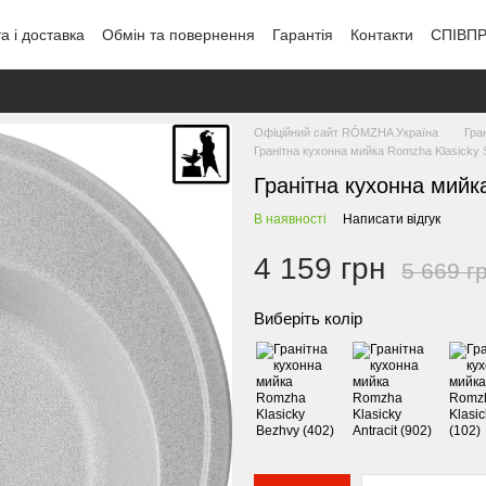
а і доставка
Обмін та повернення
Гарантія
Контакти
СПІВП
Офіційний сайт RÓMZHA Україна
Гра
Гранітна кухонна мийка Romzha Klasicky 
Гранітна кухонна мий
В наявності
Написати відгук
4 159 грн
5 669 г
Виберіть колір