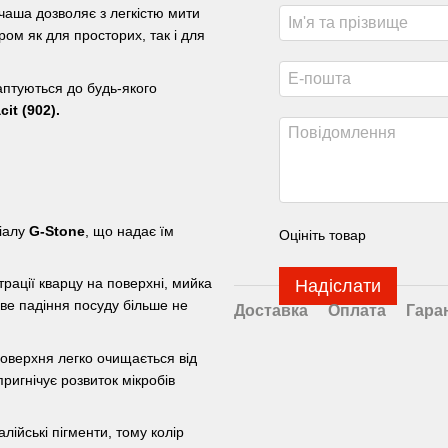
чаша дозволяє з легкістю мити
ром як для просторих, так і для
аптуються до будь-якого
cit (902).
ріалу
G-Stone
, що надає їм
Оцініть товар
рації кварцу на поверхні, мийка
Надіслати
ве падіння посуду більше не
Доставка
Оплата
Гара
оверхня легко очищається від
ригнічує розвиток мікробів
лійські пігменти, тому колір