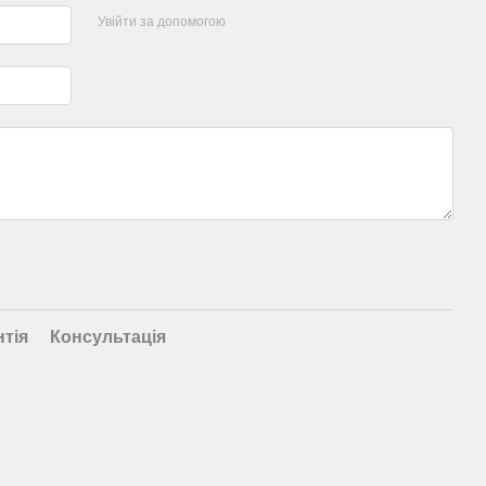
Увійти за допомогою
нтія
Консультація