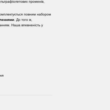
ультрафіолетових променів,
омплектується повним набором
пленнями
. До того ж,
нням. Наша впевненість у
ння