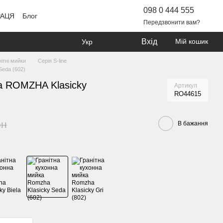
098 0 444 555
РАЦЯ
Блог
Передзвонити вам?
Вхід
Мій кошик
Укр
нітні мийки
Серія S-line
Seda (602)
ка ROMZHA Klasicky
Артикул
RO44615
рн
В бажання