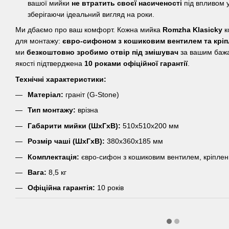
вашої мийки
не втратить своєї насиченості
під впливом 
зберігаючи ідеальний вигляд на роки.
Ми дбаємо про ваш комфорт. Кожна мийка
Romzha Klasicky
к
для монтажу:
євро-сифоном з кошиковим вентилем та крі
ми
безкоштовно зробимо отвір під змішувач
за вашим бажа
якості підтверджена
10 роками офіційної гарантії
.
Технічні характеристики:
Матеріал:
граніт (G-Stone)
Тип монтажу:
врізна
Габарити мийки (ШхГхВ):
510х510х200 мм
Розмір чаші (ШхГхВ):
380х360х185 мм
Комплектація:
євро-сифон з кошиковим вентилем, кріпле
Вага:
8,5 кг
Офіційна гарантія:
10 років