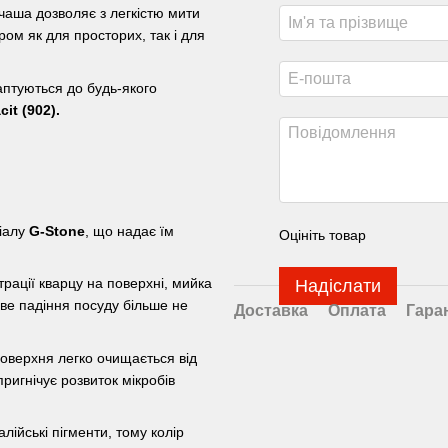
чаша дозволяє з легкістю мити
ром як для просторих, так і для
аптуються до будь-якого
cit (902).
ріалу
G-Stone
, що надає їм
Оцініть товар
рації кварцу на поверхні, мийка
Надіслати
ве падіння посуду більше не
Доставка
Оплата
Гара
оверхня легко очищається від
ригнічує розвиток мікробів
лійські пігменти, тому колір