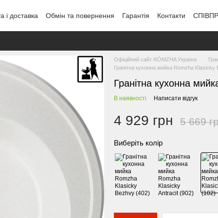
а і доставка
Обмін та повернення
Гарантія
Контакти
СПІВП
Офіційний сайт RÓMZHA Україна
Гра
Гранітна кухонна мийка Romzha Klasicky B
Гранітна кухонна мий
В наявності
Написати відгук
4 929 грн
5 669 г
Виберіть колір