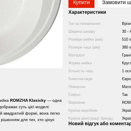
Купити
Замовити 
Характеристики
Тип встановлення
Вріз
Ширина шкафу
30 - 
Розміри мийки (мм)
510 х
Розміри чаші (мм)
380 х
Матеріал
Грані
Форма мийки
Круг
Кількість чаш
1 ос
Комплектація
Євро
Поверхня
Мато
Сифон
Так
 мийка
ROMZHA Klasicky
— одна
Виробник
ROM
дображає суть цієї моделі:
Країна виробник
Укра
й квадратній формі, вона легко
Країна реєстрації бренду
Укра
 рішенням для тих, хто цінує
Новий відгук або комента