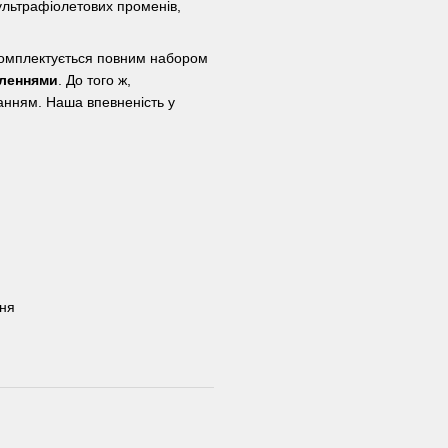
ультрафіолетових променів,
омплектується повним набором
пленнями
. До того ж,
нням. Наша впевненість у
ння