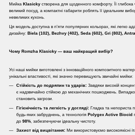
Мийка
Klasicky
створена для щоденного комфорту. Її глибока 
великий посуд, а компактні габарити роблять її ідеальним вибо
невеликих кухонь.
Ця модель доступна в п'яти популярних кольорах, які легко ад
дизайну:
Biela (102), Bezhvy (402), Seda (602), Gri (802), Antra
Чому Romzha Klasicky — ваш найкращий вибір?
Усі наші мийки виготовлені з інноваційного композитного мате
унікальні властивості, які значно перевищують звичайні мийки:
Стійкість до подряпин та ударів:
Завдяки високій концент
є надзвичайно стійкою до механічних пошкоджень. Випадко
становить загрози.
Гігієнічність та легкість у догляді:
Гладка та непориста п
будь-яких забруднень, а технологія
Polygex Active Biocid
п
до
98%
, забезпечуючи ідеальну чистоту.
Захист від вицвітання:
Ми використовуємо високоякісні іта