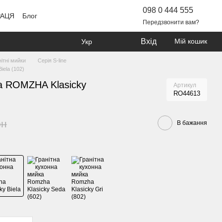
098 0 444 555
РАЦЯ
Блог
Передзвонити вам?
Вхід
Мій кошик
Укр
нітні мийки
Серія S-line
iela (102)
ка ROMZHA Klasicky
Артикул
RO44613
рн
В бажання