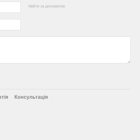
Увійти за допомогою
нтія
Консультація