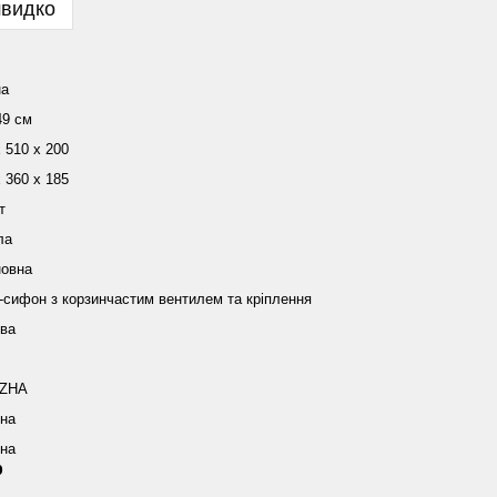
швидко
на
49 см
 510 х 200
 360 х 185
т
ла
новна
-сифон з корзинчастим вентилем та кріплення
ва
ZHA
їна
їна
р