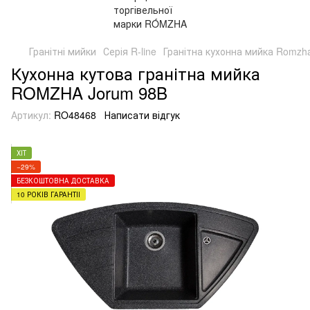
Гранітні мийки
Серія R-line
Гранітна кухонна мийка Romzha 
Кухонна кутова гранітна мийка
ROMZHA Jorum 98B
Артикул:
RO48468
Написати відгук
ХІТ
−29%
БЕЗКОШТОВНА ДОСТАВКА
10 РОКІВ ГАРАНТІЇ