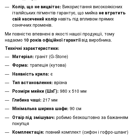
Колір, що не вицвітає:
Використання високоякісних
італійських пігментів гарантує, що мийка
не втратить
свій насичений колір
навіть під впливом прямих
сонячних променів.
Ми повністю впевнені в якості нашої продукції, тому
надаємо
10 років офіційної гарантії
від виробника.
Технічні характеристики:
Матеріал:
граніт (G-Stone)
Форма:
трапеція (кутова)
Наявність крила:
є
Тип встановлення:
врізна
Розміри мийки (ШхГ):
980 x 510 мм
Глибина чаші:
217 мм
Мінімальна ширина шафи:
90 см
Отвір під змішувач:
робимо безкоштовно за бажанням
покупця
Комплектація:
повний комплект (сифон і гофро-шланг)