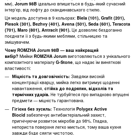
мм),
Jorum 98B
ідеально впишеться в будь-який сучасний
інтер'єр, від лофту до скандинавського стилю.
Ця модель доступна в 9 кольорах:
Biela (101), Grafit (201),
Piesok (301), Bezhvy (401), Avena (501), Seda (601), Teracota
(701), Maro (801), Antracit (901).
Це дозволяє бездоганно
поєднати її з будь-якими меблями, стільницею та
змішувачем.
Чому ROMZHA Jorum 98B — ваш найкращий
вибір?
Мийки
ROMZHA Jorum
виготовляються з унікального
композитного матеріалу
G-Stone
, що надає їм виняткові
властивості:
Міцність та довговічність:
Завдяки високій
концентрації кварцу, мийка легко витримує щоденні
навантаження,
стійка до подряпин, відколів та
термічних ударів.
Не турбуйтеся про випадково впущені
предмети — міцність гарантована.
Гігієна без зусиль:
Технологія
Polygex Active
Biocid
забезпечує антибактеріальний захист,
пригнічуючи розвиток мікробів до 98%. Гладка,
непориста поверхня легко миється, тому ваша кухня
завжди буде сяяти чистотою.