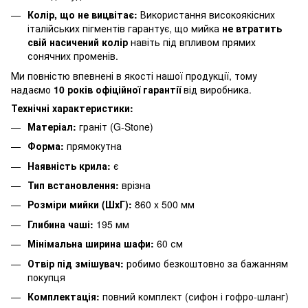
Колір, що не вицвітає:
Використання високоякісних
італійських пігментів гарантує, що мийка
не втратить
свій насичений колір
навіть під впливом прямих
сонячних променів.
Ми повністю впевнені в якості нашої продукції, тому
надаємо
10 років офіційної гарантії
від виробника.
Технічні характеристики:
Матеріал:
граніт (G-Stone)
Форма:
прямокутна
Наявність крила:
є
Тип встановлення:
врізна
Розміри мийки (ШхГ):
860 x 500 мм
Глибина чаші:
195 мм
Мінімальна ширина шафи:
60 см
Отвір під змішувач:
робимо безкоштовно за бажанням
покупця
Комплектація:
повний комплект (сифон і гофро-шланг)