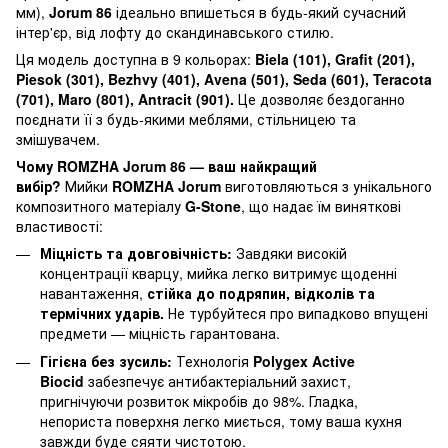
мм),
Jorum 86
ідеально впишеться в будь-який сучасний
інтер'єр, від лофту до скандинавського стилю.
Ця модель доступна в 9 кольорах:
Biela (101), Grafit (201),
Piesok (301), Bezhvy (401), Avena (501), Seda (601), Teracota
(701), Maro (801), Antracit (901).
Це дозволяє бездоганно
поєднати її з будь-якими меблями, стільницею та
змішувачем.
Чому ROMZHA Jorum 86 — ваш найкращий
вибір?
Мийки
ROMZHA Jorum
виготовляються з унікального
композитного матеріалу
G-Stone
, що надає їм виняткові
властивості:
Міцність та довговічність:
Завдяки високій
концентрації кварцу, мийка легко витримує щоденні
навантаження,
стійка до подряпин, відколів та
термічних ударів.
Не турбуйтеся про випадково впущені
предмети — міцність гарантована.
Гігієна без зусиль:
Технологія
Polygex Active
Biocid
забезпечує антибактеріальний захист,
пригнічуючи розвиток мікробів до 98%. Гладка,
непориста поверхня легко миється, тому ваша кухня
завжди буде сяяти чистотою.