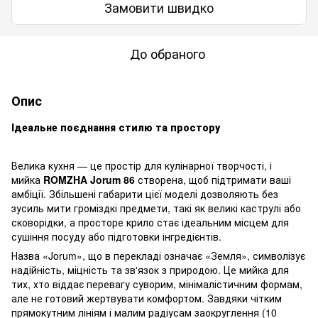
Замовити швидко
До обраного
Опис
Ідеальне поєднання стилю та простору
Велика кухня — це простір для кулінарної творчості, і
мийка
ROMZHA Jorum 86
створена, щоб підтримати ваші
амбіції. Збільшені габарити цієї моделі дозволяють без
зусиль мити громіздкі предмети, такі як великі каструлі або
сковорідки, а просторе крило стає ідеальним місцем для
сушіння посуду або підготовки інгредієнтів.
Назва «Jorum», що в перекладі означає «Земля», символізує
надійність, міцність та зв'язок з природою. Це мийка для
тих, хто віддає перевагу суворим, мінімалістичним формам,
але не готовий жертвувати комфортом. Завдяки чітким
прямокутним лініям і малим радіусам заокруглення (10