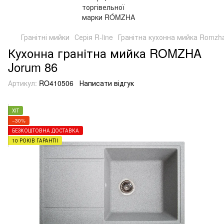
Гранітні мийки
Серія R-line
Гранітна кухонна мийка Romzha
Кухонна гранітна мийка ROMZHA
Jorum 86
Артикул:
RO410506
Написати відгук
ХІТ
−30%
БЕЗКОШТОВНА ДОСТАВКА
10 РОКІВ ГАРАНТІЇ