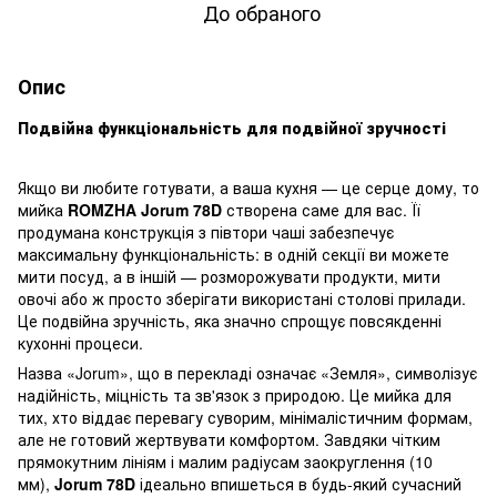
До обраного
Опис
Подвійна функціональність для подвійної зручності
Якщо ви любите готувати, а ваша кухня — це серце дому, то
мийка
ROMZHA Jorum 78D
створена саме для вас. Її
продумана конструкція з півтори чаші забезпечує
максимальну функціональність: в одній секції ви можете
мити посуд, а в іншій — розморожувати продукти, мити
овочі або ж просто зберігати використані столові прилади.
Це подвійна зручність, яка значно спрощує повсякденні
кухонні процеси.
Назва «Jorum», що в перекладі означає «Земля», символізує
надійність, міцність та зв'язок з природою. Це мийка для
тих, хто віддає перевагу суворим, мінімалістичним формам,
але не готовий жертвувати комфортом. Завдяки чітким
прямокутним лініям і малим радіусам заокруглення (10
мм),
Jorum 78D
ідеально впишеться в будь-який сучасний