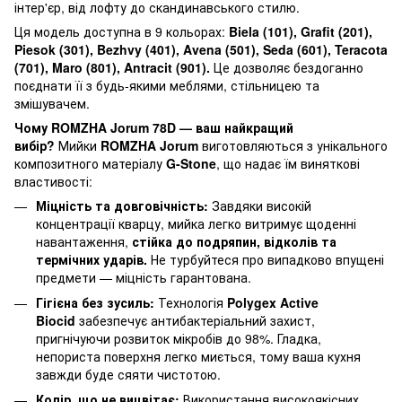
інтер'єр, від лофту до скандинавського стилю.
Ця модель доступна в 9 кольорах:
Biela (101), Grafit (201),
Piesok (301), Bezhvy (401), Avena (501), Seda (601), Teracota
(701), Maro (801), Antracit (901).
Це дозволяє бездоганно
поєднати її з будь-якими меблями, стільницею та
змішувачем.
Чому ROMZHA Jorum 78D — ваш найкращий
вибір?
Мийки
ROMZHA Jorum
виготовляються з унікального
композитного матеріалу
G-Stone
, що надає їм виняткові
властивості:
Міцність та довговічність:
Завдяки високій
концентрації кварцу, мийка легко витримує щоденні
навантаження,
стійка до подряпин, відколів та
термічних ударів.
Не турбуйтеся про випадково впущені
предмети — міцність гарантована.
Гігієна без зусиль:
Технологія
Polygex Active
Biocid
забезпечує антибактеріальний захист,
пригнічуючи розвиток мікробів до 98%. Гладка,
непориста поверхня легко миється, тому ваша кухня
завжди буде сяяти чистотою.
Колір, що не вицвітає:
Використання високоякісних