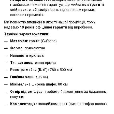
італійських пігментів гарантує, що мийка
не втратить
свій насичений колір
навіть під впливом прямих
сонячних променів.
Ми повністю впевнені в якості нашої продукції, тому
надаємо
10 років офіційної гарантії
від виробника.
Технічні характеристики:
Матеріал:
граніт (G-Stone)
Форма:
прямокутна
Наявність крила:
є
Тип встановлення:
врізна
Розміри мийки (ШхГ):
780 x 500 мм
Глибина чаші:
195 мм
Мінімальна ширина шафи:
60 см
Отвір під змішувач:
робимо безкоштовно за бажанням
покупця
Комплектація:
повний комплект (сифон і гофро-шланг)