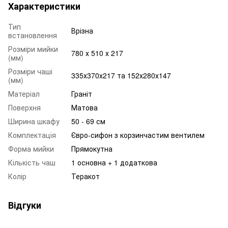
Характеристики
Тип
Врізна
встановлення
Розміри мийки
780 х 510 х 217
(мм)
Розміри чаші
335х370х217 та 152х280х147
(мм)
Матеріал
Граніт
Поверхня
Матова
Ширина шкафу
50 - 69 см
Комплектація
Євро-сифон з корзинчастим вентилем
Форма мийки
Прямокутна
Кількість чаш
1 основна + 1 додаткова
Колір
Теракот
Відгуки