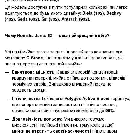
Ця модель доступна в п'яти популярних кольорах, які легко
адаптуються до будь-якого дизайну:
Biela (102), Bezhvy
(402), Seda (602), Gri (802), Antracit (902).
Чому Romzha Janta 62 — ваш найкращий вибір?
Усі наші мийки виготовлені з інноваційного композитного
матеріалу
G-Stone
, що надає їм унікальні властивості, які
значно перевищують звичайні мийки:
Виняткова міцність:
Завдяки високій концентрації
кварцу на поверхні, мийка стійка до подряпин, відколів і
термічних ударів. Випадково впущений посуд не
завдасть шкоди.
Гігієнічність:
Технологія
Polygex Active Biocid
гарантує,
що поверхня мийки залишається гігієнічно чистою,
оскільки вона пригнічує розвиток мікробів до
98%
.
Довговічність кольору:
Ми використовуємо
високоякісні італійські пігменти, тому колір вашої
мийки
не втратить своєї насиченості
під впливом