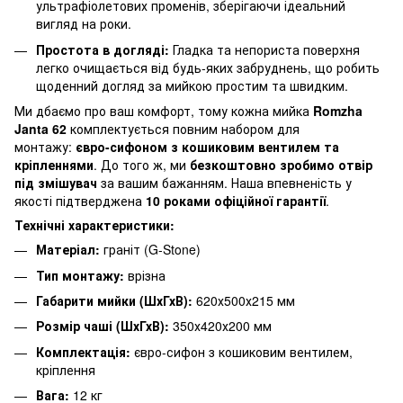
ультрафіолетових променів, зберігаючи ідеальний
вигляд на роки.
Простота в догляді:
Гладка та непориста поверхня
легко очищається від будь-яких забруднень, що робить
щоденний догляд за мийкою простим та швидким.
Ми дбаємо про ваш комфорт, тому кожна мийка
Romzha
Janta 62
комплектується повним набором для
монтажу:
євро-сифоном з кошиковим вентилем та
кріпленнями
. До того ж, ми
безкоштовно зробимо отвір
під змішувач
за вашим бажанням. Наша впевненість у
якості підтверджена
10 роками офіційної гарантії
.
Технічні характеристики:
Матеріал:
граніт (G-Stone)
Тип монтажу:
врізна
Габарити мийки (ШхГхВ):
620х500х215 мм
Розмір чаші (ШхГхВ):
350х420х200 мм
Комплектація:
євро-сифон з кошиковим вентилем,
кріплення
Вага:
12 кг