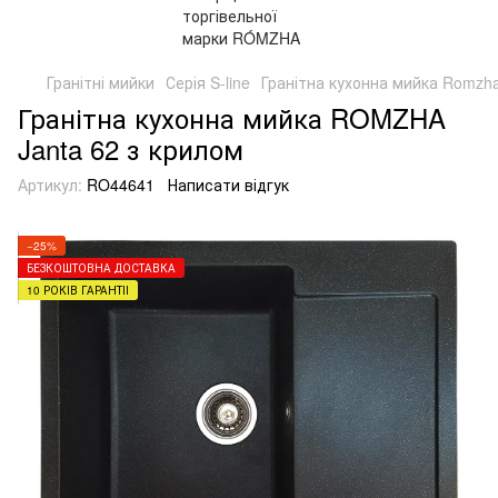
Гранітні мийки
Серія S-line
Гранітна кухонна мийка Romzha 
Гранітна кухонна мийка ROMZHA
Janta 62 з крилом
Артикул:
RO44641
Написати відгук
−25%
БЕЗКОШТОВНА ДОСТАВКА
10 РОКІВ ГАРАНТІЇ