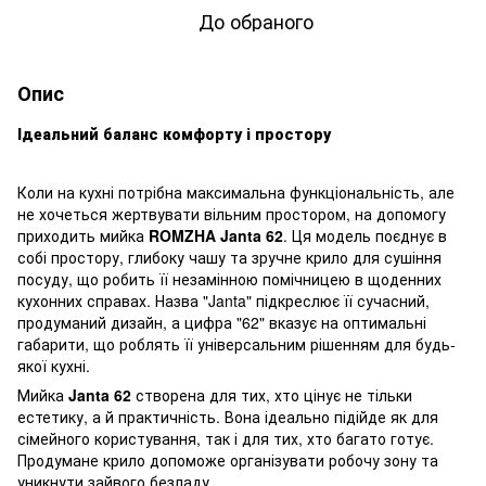
До обраного
Опис
Ідеальний баланс комфорту і простору
Коли на кухні потрібна максимальна функціональність, але
не хочеться жертвувати вільним простором, на допомогу
приходить мийка
ROMZHA Janta 62
. Ця модель поєднує в
собі простору, глибоку чашу та зручне крило для сушіння
посуду, що робить її незамінною помічницею в щоденних
кухонних справах. Назва "Janta" підкреслює її сучасний,
продуманий дизайн, а цифра "62" вказує на оптимальні
габарити, що роблять її універсальним рішенням для будь-
якої кухні.
Мийка
Janta 62
створена для тих, хто цінує не тільки
естетику, а й практичність. Вона ідеально підійде як для
сімейного користування, так і для тих, хто багато готує.
Продумане крило допоможе організувати робочу зону та
уникнути зайвого безладу.