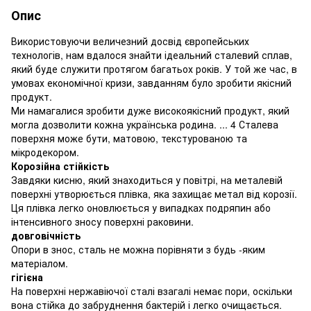
Опис
Використовуючи величезний досвід європейських
технологів, нам вдалося знайти ідеальний сталевий сплав,
який буде служити протягом багатьох років. У той же час, в
умовах економічної кризи, завданням було зробити якісний
продукт.
Ми намагалися зробити дуже високоякісний продукт, який
могла дозволити кожна українська родина. ... 4 Сталева
поверхня може бути, матовою, текстурованою та
мікродекором.
Корозійна стійкість
Завдяки кисню, який знаходиться у повітрі, на металевій
поверхні утворюється плівка, яка захищає метал від корозії.
Ця плівка легко оновлюється у випадках подряпин або
інтенсивного зносу поверхні раковини.
довговічність
Опори в знос, сталь не можна порівняти з будь -яким
матеріалом.
гігієна
На поверхні нержавіючої сталі взагалі немає пори, оскільки
вона стійка до забруднення бактерій і легко очищається.