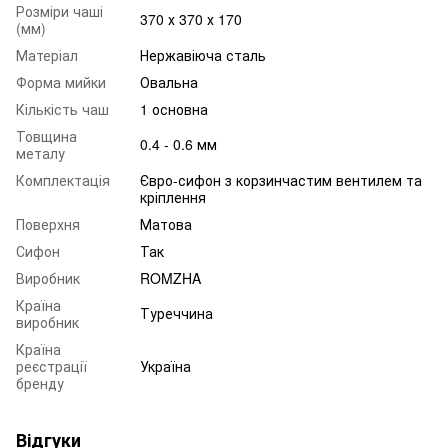
Розміри чаші
370 х 370 х 170
(мм)
Матеріал
Нержавіюча сталь
Форма мийки
Овальна
Кількість чаш
1 основна
Товщина
0.4 - 0.6 мм
металу
Комплектація
Євро-сифон з корзинчастим вентилем та
кріплення
Поверхня
Матова
Сифон
Так
Виробник
ROMZHA
Країна
Туреччина
виробник
Країна
реєстрації
Україна
бренду
Відгуки