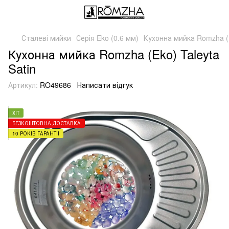
Сталеві мийки
Серія Eko (0.6 мм)
Кухонна мийка Romzha (E
Кухонна мийка Romzha (Eko) Taleyta
Satin
Артикул:
RO49686
Написати відгук
ХІТ
БЕЗКОШТОВНА ДОСТАВКА
10 РОКІВ ГАРАНТІЇ