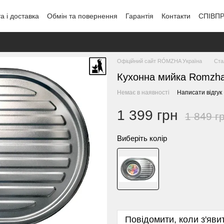
а і доставка
Обмін та повернення
Гарантія
Контакти
СПІВП
Офіційний сайт RÓMZHA Україна
Ста
Кухонна мийка Romzha
Немає в наявності
Написати відгук
1 399 грн
1 849 г
Виберіть колір
Повідомити, коли з'яви