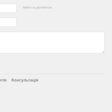
Увійти за допомогою
нтія
Консультація