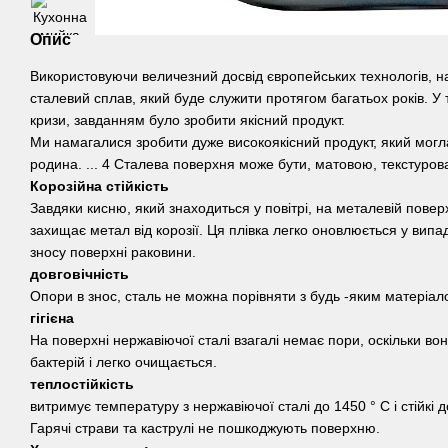
Опис
Використовуючи величезний досвід європейських технологів, н
сталевий сплав, який буде служити протягом багатьох років. У 
кризи, завданням було зробити якісний продукт.
Ми намагалися зробити дуже високоякісний продукт, який могл
родина. ... 4 Сталева поверхня може бути, матовою, текстуро
Корозійна стійкість
Завдяки кисню, який знаходиться у повітрі, на металевій поверх
захищає метал від корозії. Ця плівка легко оновлюється у вип
зносу поверхні раковини.
довговічність
Опори в знос, сталь не можна порівняти з будь -яким матеріал
гігієна
На поверхні нержавіючої сталі взагалі немає пори, оскільки во
бактерій і легко очищається.
теплостійкість
витримує температуру з нержавіючої сталі до 1450 ° С і стійкі 
Гарячі страви та каструлі не пошкоджують поверхню.