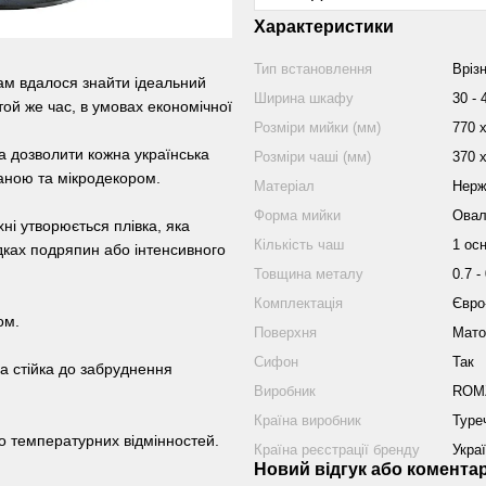
Характеристики
Тип встановлення
Вріз
ам вдалося знайти ідеальний
Ширина шкафу
30 - 
той же час, в умовах економічної
Розміри мийки (мм)
770 х
а дозволити кожна українська
Розміри чаші (мм)
370 х
ваною та мікродекором.
Матеріал
Нерж
Форма мийки
Овал
ні утворюється плівка, яка
Кількість чаш
1 ос
адках подряпин або інтенсивного
Товщина металу
0.7 -
Комплектація
Євро
ом.
Поверхня
Мато
Сифон
Так
на стійка до забруднення
Виробник
ROM
Країна виробник
Туре
до температурних відмінностей.
Країна реєстрації бренду
Укра
Новий відгук або комента