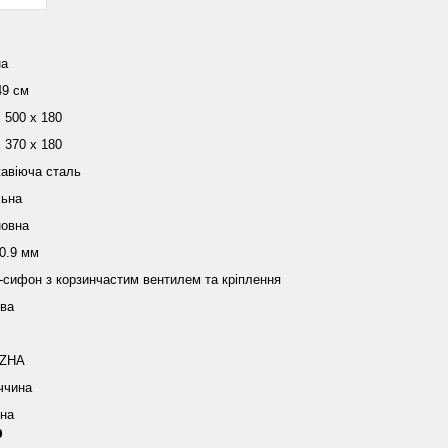
на
49 см
 500 х 180
 370 х 180
авіюча сталь
ьна
новна
 0.9 мм
-сифон з корзинчастим вентилем та кріплення
ва
ZHA
ччина
їна
р