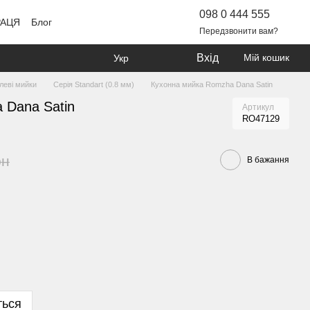
098 0 444 555
РАЦЯ
Блог
Передзвонити вам?
Вхід
Мій кошик
Укр
леві мийки
Серія Standart (0.8 мм)
Кухонна мийка Romzha Dana Satin
 Dana Satin
Артикул
RO47129
рн
В бажання
ться