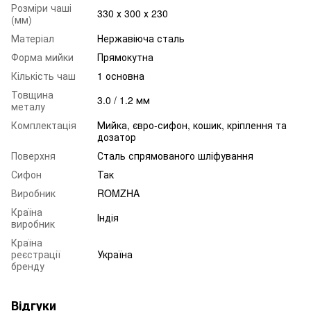
Розміри чаші
330 х 300 х 230
(мм)
Матеріал
Нержавіюча сталь
Форма мийки
Прямокутна
Кількість чаш
1 основна
Товщина
3.0 / 1.2 мм
металу
Комплектація
Мийка, євро-сифон, кошик, кріплення та
дозатор
Поверхня
Сталь спрямованого шліфування
Сифон
Так
Виробник
ROMZHA
Країна
Індія
виробник
Країна
реєстрації
Україна
бренду
Відгуки