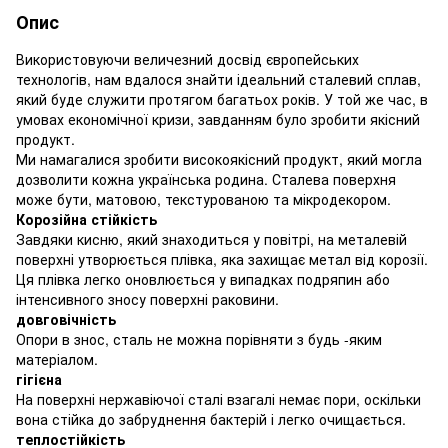
Опис
Використовуючи величезний досвід європейських
технологів, нам вдалося знайти ідеальний сталевий сплав,
який буде служити протягом багатьох років. У той же час, в
умовах економічної кризи, завданням було зробити якісний
продукт.
Ми намагалися зробити високоякісний продукт, який могла
дозволити кожна українська родина. Сталева поверхня
може бути, матовою, текстурованою та мікродекором.
Корозійна стійкість
Завдяки кисню, який знаходиться у повітрі, на металевій
поверхні утворюється плівка, яка захищає метал від корозії.
Ця плівка легко оновлюється у випадках подряпин або
інтенсивного зносу поверхні раковини.
довговічність
Опори в знос, сталь не можна порівняти з будь -яким
матеріалом.
гігієна
На поверхні нержавіючої сталі взагалі немає пори, оскільки
вона стійка до забруднення бактерій і легко очищається.
теплостійкість