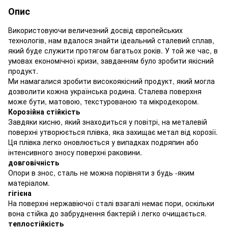
Опис
Використовуючи величезний досвід європейських
технологів, нам вдалося знайти ідеальний сталевий сплав,
який буде служити протягом багатьох років. У той же час, в
умовах економічної кризи, завданням було зробити якісний
продукт.
Ми намагалися зробити високоякісний продукт, який могла
дозволити кожна українська родина. Сталева поверхня
може бути, матовою, текстурованою та мікродекором.
Корозійна стійкість
Завдяки кисню, який знаходиться у повітрі, на металевій
поверхні утворюється плівка, яка захищає метал від корозії.
Ця плівка легко оновлюється у випадках подряпин або
інтенсивного зносу поверхні раковини.
довговічність
Опори в знос, сталь не можна порівняти з будь -яким
матеріалом.
гігієна
На поверхні нержавіючої сталі взагалі немає пори, оскільки
вона стійка до забруднення бактерій і легко очищається.
теплостійкість