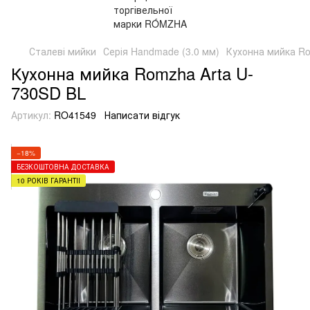
Сталеві мийки
Серія Handmade (3.0 мм)
Кухонна мийка Ro
Кухонна мийка Romzha Arta U-
730SD BL
Артикул:
RO41549
Написати відгук
−18%
БЕЗКОШТОВНА ДОСТАВКА
10 РОКІВ ГАРАНТІЇ