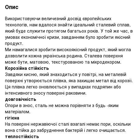
Опис
Використовуючи величезний досвід європейських
технологів, нам вдалося знайти ідеальний сталевий сплав,
який буде служити протягом багатьох років. У той же час, в
умовах економічної кризи, завданням було зробити якісний
продукт.
Ми намагалися зробити високоякісний продукт, який могла
дозволити кожна українська родина. Сталева поверхня
може бути, матовою, текстурованою та мікродекором.
Корозійна стійкість
Завдяки кисню, який знаходиться у повітрі, на металевій
поверхні утворюється плівка, яка захищає метал від корозії.
Ця плівка легко оновлюється у випадках подряпин або
інтенсивного зносу поверхні раковини.
довговічність
Опори в знос, сталь не можна порівняти з будь -яким
матеріалом.
гігієна
На поверхні нержавіючої сталі взагалі немає пори, оскільки
вона стійка до забруднення бактерій і легко очищається.
теплостійкість