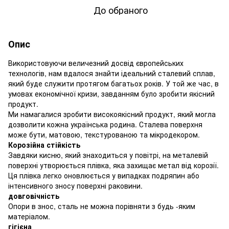
До обраного
Опис
Використовуючи величезний досвід європейських
технологів, нам вдалося знайти ідеальний сталевий сплав,
який буде служити протягом багатьох років. У той же час, в
умовах економічної кризи, завданням було зробити якісний
продукт.
Ми намагалися зробити високоякісний продукт, який могла
дозволити кожна українська родина. Сталева поверхня
може бути, матовою, текстурованою та мікродекором.
Корозійна стійкість
Завдяки кисню, який знаходиться у повітрі, на металевій
поверхні утворюється плівка, яка захищає метал від корозії.
Ця плівка легко оновлюється у випадках подряпин або
інтенсивного зносу поверхні раковини.
довговічність
Опори в знос, сталь не можна порівняти з будь -яким
матеріалом.
гігієна