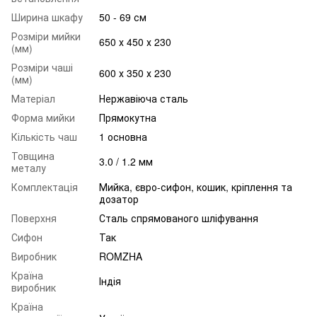
Ширина шкафу
50 - 69 см
Розміри мийки
650 х 450 х 230
(мм)
Розміри чаші
600 х 350 х 230
(мм)
Матеріал
Нержавіюча сталь
Форма мийки
Прямокутна
Кількість чаш
1 основна
Товщина
3.0 / 1.2 мм
металу
Комплектація
Мийка, євро-сифон, кошик, кріплення та
дозатор
Поверхня
Сталь спрямованого шліфування
Сифон
Так
Виробник
ROMZHA
Країна
Індія
виробник
Країна