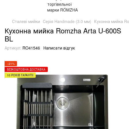
Сталеві мийки
Серія Handmade (3.0 мм)
Кухонна мийка Ro
Кухонна мийка Romzha Arta U-600S
BL
Артикул:
RO41546
Написати відгук
−21%
БЕЗКОШТОВНА ДОСТАВКА
10 РОКІВ ГАРАНТІЇ