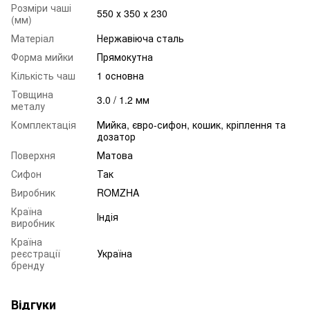
Розміри чаші
550 х 350 х 230
(мм)
Матеріал
Нержавіюча сталь
Форма мийки
Прямокутна
Кількість чаш
1 основна
Товщина
3.0 / 1.2 мм
металу
Комплектація
Мийка, євро-сифон, кошик, кріплення та
дозатор
Поверхня
Матова
Сифон
Так
Виробник
ROMZHA
Країна
Індія
виробник
Країна
реєстрації
Україна
бренду
Відгуки