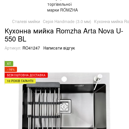
Сталеві мийки
Серія Handmade (3.0 мм)
Кухонна мийка Ro
Кухонна мийка Romzha Arta Nova U-
550 BL
Артикул:
RO41247
Написати відгук
ХІТ
−16%
БЕЗКОШТОВНА ДОСТАВКА
10 РОКІВ ГАРАНТІЇ