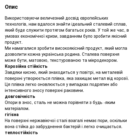
Опис
Використовуючи величезний досвід європейських
технологів, нам вдалося знайти ідеальний сталевий сплав,
який буде служити протягом багатьох років. У той же час, в
умовах економічної кризи, завданням було зробити якісний
продукт.
Ми намагалися зробити високоякісний продукт, який могла
дозволити кожна українська родина. Сталева поверхня
може бути, матовою, текстурованою та мікродекором.
Корозійна стійкість
Завдяки кисню, який знаходиться у повітрі, на металевій
поверхні утворюється плівка, яка захищає метал від корозії.
Ця плівка легко оновлюється у випадках подряпин або
інтенсивного зносу поверхні раковини.
довговічність
Опори в знос, сталь не можна порівняти з будь -яким
матеріалом.
гігієна
На поверхні нержавіючої сталі взагалі немає пори, оскільки
вона стійка до забруднення бактерій і легко очищається.
теплостійкість