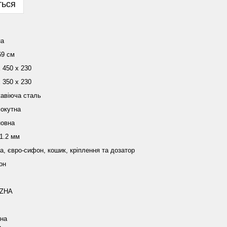
ться
на
69 см
 450 х 230
 350 х 230
авіюча сталь
окутна
новна
 1.2 мм
а, євро-сифон, кошик, кріплення та дозатор
он
ZHA
їна