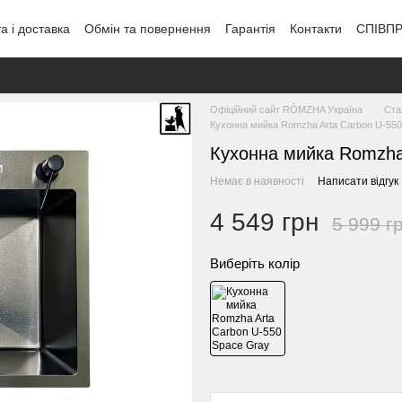
а і доставка
Обмін та повернення
Гарантія
Контакти
СПІВП
Офіційний сайт RÓMZHA Україна
Ста
Кухонна мийка Romzha Arta Carbon U-55
Кухонна мийка Romzha
Немає в наявності
Написати відгук
4 549 грн
5 999 г
Виберіть колір