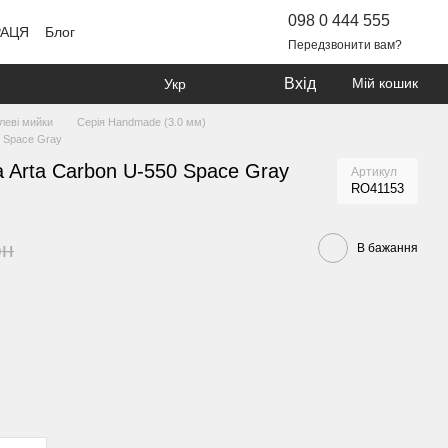
098 0 444 555
РАЦЯ
Блог
Передзвонити вам?
Вхід
Мій кошик
Укр
леві мийки
Серія Handmade (3.0 мм)
0 Space Gray
 Arta Carbon U-550 Space Gray
Артикул
RO41153
рн
В бажання