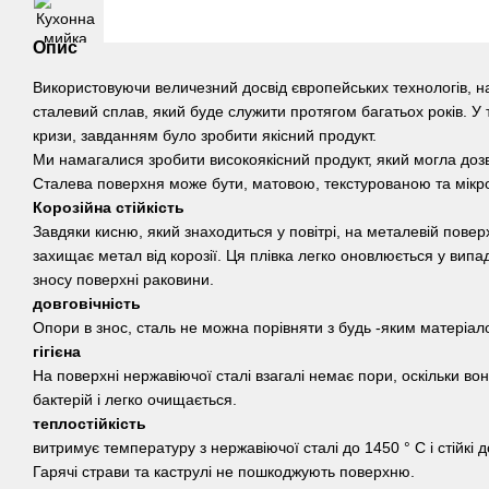
Опис
Використовуючи величезний досвід європейських технологів, н
сталевий сплав, який буде служити протягом багатьох років. У 
кризи, завданням було зробити якісний продукт.
Ми намагалися зробити високоякісний продукт, який могла доз
Сталева поверхня може бути, матовою, текстурованою та мікр
Корозійна стійкість
Завдяки кисню, який знаходиться у повітрі, на металевій поверх
захищає метал від корозії. Ця плівка легко оновлюється у вип
зносу поверхні раковини.
довговічність
Опори в знос, сталь не можна порівняти з будь -яким матеріал
гігієна
На поверхні нержавіючої сталі взагалі немає пори, оскільки во
бактерій і легко очищається.
теплостійкість
витримує температуру з нержавіючої сталі до 1450 ° С і стійкі 
Гарячі страви та каструлі не пошкоджують поверхню.