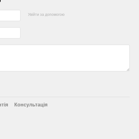
р
Увійти за допомогою
нтія
Консультація