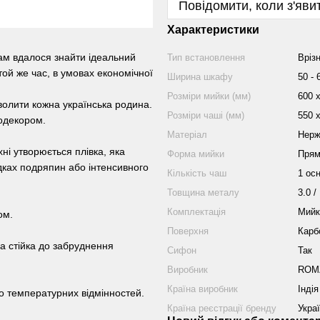
Повідомити, коли з'яви
Характеристики
ам вдалося знайти ідеальний
Тип встановлення
Вріз
той же час, в умовах економічної
Ширина шкафу
50 - 
Розміри мийки (мм)
600 х
волити кожна українська родина.
Розміри чаші (мм)
550 х
одекором.
Матеріал
Нерж
ні утворюється плівка, яка
Форма мийки
Прям
адках подряпин або інтенсивного
Кількість чаш
1 ос
Товщина металу
3.0 /
Комплектація
Мийк
ом.
Поверхня
Карб
на стійка до забруднення
Сифон
Так
Виробник
ROM
Країна виробник
Індія
до температурних відмінностей.
Країна реєстрації бренду
Укра