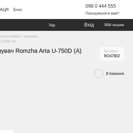
098 0 444 555
РАЦЯ
Блог
Передзвонити вам?
Вхід
Мій кошик
Укр
плекти мийка + змішувач
U-750D (A)
увач Romzha Arta U-750D (A)
Артикул
RO47802
В бажання