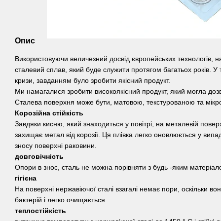
Опис
Використовуючи величезний досвід європейських технологів, н
сталевий сплав, який буде служити протягом багатьох років. У 
кризи, завданням було зробити якісний продукт.
Ми намагалися зробити високоякісний продукт, який могла доз
Сталева поверхня може бути, матовою, текстурованою та мікр
Корозійна стійкість
Завдяки кисню, який знаходиться у повітрі, на металевій поверх
захищає метал від корозії. Ця плівка легко оновлюється у вип
зносу поверхні раковини.
довговічність
Опори в знос, сталь не можна порівняти з будь -яким матеріал
гігієна
На поверхні нержавіючої сталі взагалі немає пори, оскільки во
бактерій і легко очищається.
теплостійкість