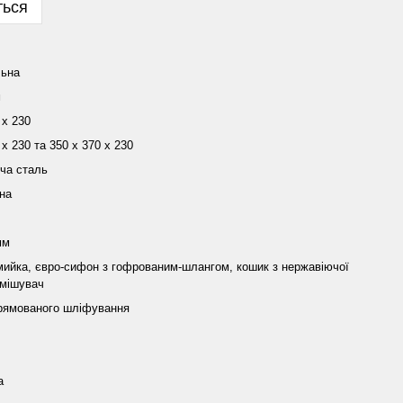
ться
льна
м
 х 230
 x 230 та 350 x 370 x 230
ча сталь
на
мм
мийка, євро-сифон з гофрованим-шлангом, кошик з нержавіючої
змішувач
рямованого шліфування
а