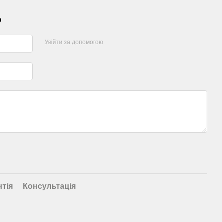
р
Увійти за допомогою
нтія
Консультація