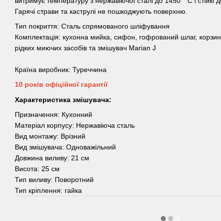
витримує температуру з нержавіючої сталі до 1450 ° С і стійкі 
Гарячі страви та каструлі не пошкоджують поверхню.
Тип покриття: Сталь спрямованого шліфування
Комплектація: кухонна мийка, сифон, гофрований шлаг, корзина
рідких миючих засобів та змішувач Marian J
Країна виробник: Туреччина
10 років офіційної гарантії
Характеристика змішувача:
Призначення: Кухонний
Матеріал корпусу: Нержавіюча сталь
Вид монтажу: Врізний
Вид змішувача: Одноважільний
Довжина виливу: 21 см
Висота: 25 см
Тип виливу: Поворотний
Тип кріплення: гайка