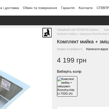
а і доставка
Обмін та повернення
Гарантія
Контакти
СПІВП
Офіційний сайт RÓMZHA Україна
Ком
Комплект мийка + змішувач Romzha Arta 
Комплект мийка + зміш
Немає в наявності
Написати відгук
4 199 грн
Виберіть колір