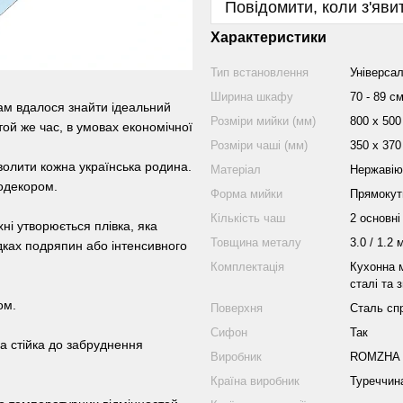
Повідомити, коли з'яви
Характеристики
Тип встановлення
Універса
Ширина шкафу
70 - 89 с
ам вдалося знайти ідеальний
Розміри мийки (мм)
800 х 500
той же час, в умовах економічної
Розміри чаші (мм)
350 x 370
волити кожна українська родина.
Матеріал
Нержавію
одекором.
Форма мийки
Прямокут
Кількість чаш
2 основні
ні утворюється плівка, яка
Товщина металу
3.0 / 1.2 
адках подряпин або інтенсивного
Комплектація
Кухонна 
сталі та 
ом.
Поверхня
Сталь сп
Сифон
Так
на стійка до забруднення
Виробник
ROMZHA
Країна виробник
Туреччин