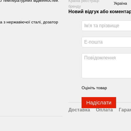
до температурних відмінностей.
Країна реєстрації
Україна
бренду
Новий відгук або комента
 з нержавіючої сталі, дозатор
Оцініть товар
Надіслати
Доставка
Оплата
Гара