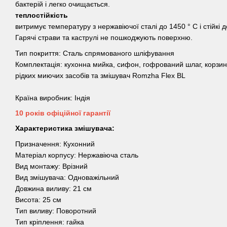
бактерій і легко очищається.
теплостійкість
витримує температуру з нержавіючої сталі до 1450 ° С і стійкі 
Гарячі страви та каструлі не пошкоджують поверхню.
Тип покриття: Сталь спрямованого шліфування
Комплектація: кухонна мийка, сифон, гофрований шлаг, корзина
рідких миючих засобів та змішувач Romzha Flex BL
Країна виробник: Індія
10 років офіційної гарантії
Характеристика змішувача:
Призначення: Кухонний
Матеріал корпусу: Нержавіюча сталь
Вид монтажу: Врізний
Вид змішувача: Одноважільний
Довжина виливу: 21 см
Висота: 25 см
Тип виливу: Поворотний
Тип кріплення: гайка