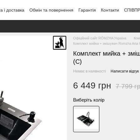
а і доставка
Обмін та повернення
Гарантія
Контакти
СПІВП
Офіційний сайт RÓMZHA Україна
Ком
Комплект мийка + змішувач Romzha Arta
Комплект мийка + змі
(C)
Немає в наявності
Написати відгук
6 449 грн
7 799 г
Виберіть колір