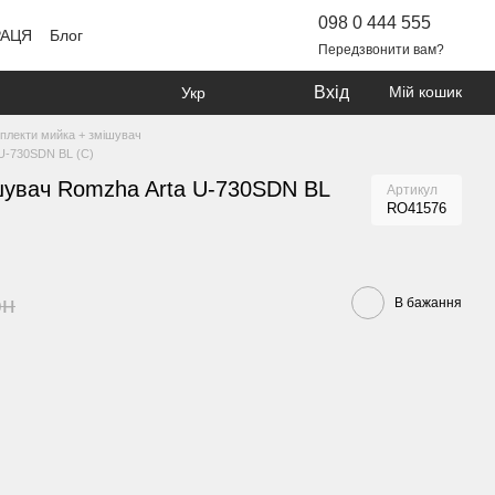
098 0 444 555
РАЦЯ
Блог
Передзвонити вам?
Вхід
Мій кошик
Укр
плекти мийка + змішувач
 U-730SDN BL (C)
шувач Romzha Arta U-730SDN BL
Артикул
RO41576
рн
В бажання