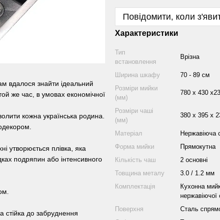
Повідомити, коли з'яви
Характеристики
Тип
Врізна
встановлення
Ширина шкафу
70 - 89 см
ам вдалося знайти ідеальний
Розміри мийки
780 х 430 х2
той же час, в умовах економічної
(мм)
Розміри чаші
380 x 395 x 2
волити кожна українська родина.
(мм)
одекором.
Матеріал
Нержавіюча 
Форма мийки
Прямокутна
ні утворюється плівка, яка
адках подряпин або інтенсивного
Кількість чаш
2 основні
Товщина металу
3.0 / 1.2 мм
Комплектація
Кухонна мийк
ом.
нержавіючої 
Поверхня
Сталь спрям
на стійка до забруднення