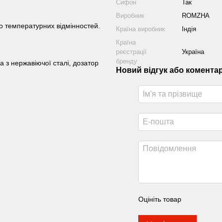
Сифон
Так
Виробник
ROMZHA
до температурних відмінностей.
Країна виробник
Індія
Країна
реєстрації
Україна
бренду
 з нержавіючої сталі, дозатор
Новий відгук або комента
Оцініть товар