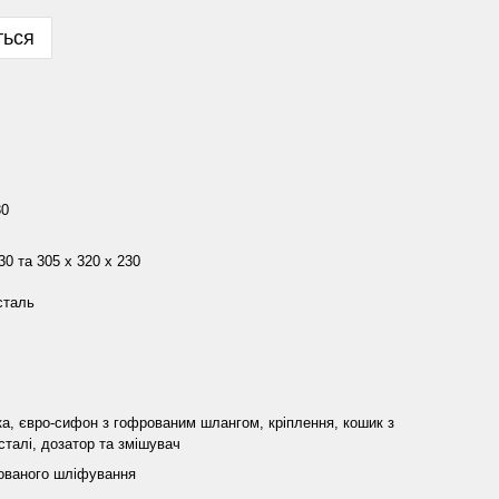
ться
30
30 та 305 x 320 x 230
сталь
а, євро-сифон з гофрованим шлангом, кріплення, кошик з
сталі, дозатор та змішувач
ованого шліфування