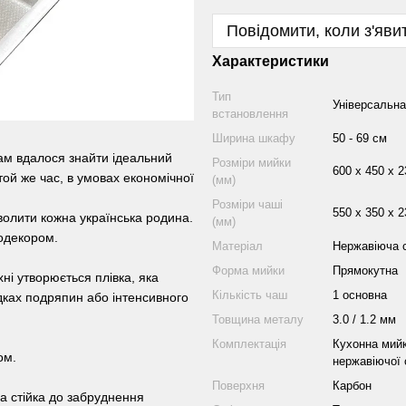
Повідомити, коли з'яви
Характеристики
Тип
Універсальна
встановлення
Ширина шкафу
50 - 69 см
ам вдалося знайти ідеальний
Розміри мийки
600 х 450 х 2
той же час, в умовах економічної
(мм)
Розміри чаші
550 х 350 х 2
волити кожна українська родина.
(мм)
одекором.
Матеріал
Нержавіюча 
Форма мийки
Прямокутна
ні утворюється плівка, яка
Кількість чаш
1 основна
адках подряпин або інтенсивного
Товщина металу
3.0 / 1.2 мм
Комплектація
Кухонна мийк
ом.
нержавіючої 
Поверхня
Карбон
на стійка до забруднення