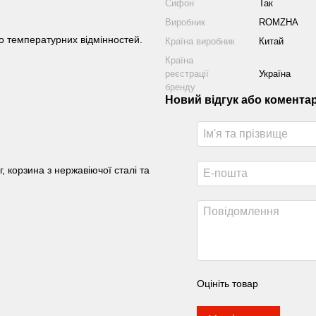
Сифон
Так
Виробник
ROMZHA
до температурних відмінностей.
Країна виробник
Китай
Країна
реєстрації
Україна
бренду
Новий відгук або комента
 корзина з нержавіючої сталі та
Оцініть товар