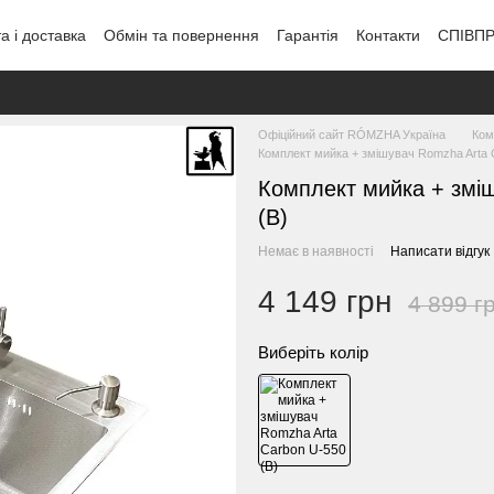
а і доставка
Обмін та повернення
Гарантія
Контакти
СПІВП
Офіційний сайт RÓMZHA Україна
Ком
Комплект мийка + змішувач Romzha Arta 
Комплект мийка + змі
(B)
Немає в наявності
Написати відгук
4 149 грн
4 899 г
Виберіть колір