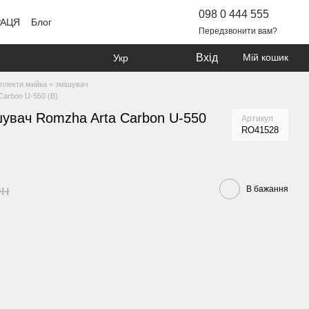
098 0 444 555
РАЦЯ
Блог
Передзвонити вам?
Вхід
Мій кошик
Укр
плекти мийка + змішувач
Carbon U-550 (B)
шувач Romzha Arta Carbon U-550
Артикул
RO41528
рн
В бажання