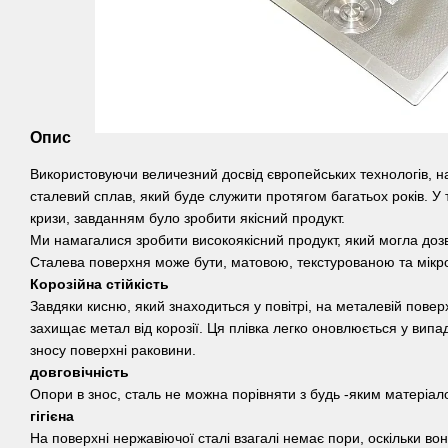
Опис
Використовуючи величезний досвід європейських технологів, н
сталевий сплав, який буде служити протягом багатьох років. У 
кризи, завданням було зробити якісний продукт.
Ми намагалися зробити високоякісний продукт, який могла доз
Сталева поверхня може бути, матовою, текстурованою та мікр
Корозійна стійкість
Завдяки кисню, який знаходиться у повітрі, на металевій поверх
захищає метал від корозії. Ця плівка легко оновлюється у вип
зносу поверхні раковини.
довговічність
Опори в знос, сталь не можна порівняти з будь -яким матеріал
гігієна
На поверхні нержавіючої сталі взагалі немає пори, оскільки во