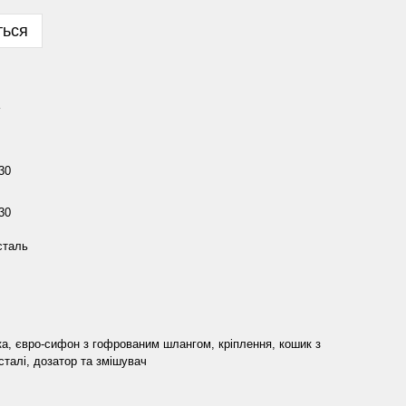
ться
30
30
сталь
а, євро-сифон з гофрованим шлангом, кріплення, кошик з
сталі, дозатор та змішувач