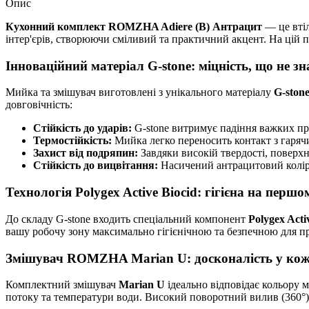
Опис
Кухонний комплект ROMZHA Adiere (B) Антрацит
— це втіл
інтер'єрів, створюючи сміливий та практичний акцент. На цій п
Інноваційний матеріал G-stone: міцність, що не з
Мийка та змішувач виготовлені з унікального матеріалу
G-ston
довговічність:
Стійкість до ударів:
G-stone витримує падіння важких пре
Термостійкість:
Мийка легко переносить контакт з гаря
Захист від подряпин:
Завдяки високій твердості, поверхн
Стійкість до вицвітання:
Насичений антрацитовий колір н
Технологія Polygex Active Biocid: гігієна на першо
До складу G-stone входить спеціальний компонент
Polygex Acti
вашу робочу зону максимально гігієнічною та безпечною для пр
Змішувач ROMZHA Marian U: досконалість у кожн
Комплектний змішувач
Marian U
ідеально відповідає кольору
потоку та температури води. Високий поворотний вилив (360°) 