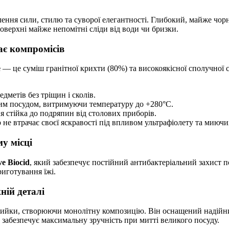
ення сили, стилю та суворої елегантності. Глибокий, майже чорн
оверхні майже непомітні сліди від води чи бризки.
нає компромісів
e
— це суміш гранітної крихти (80%) та високоякісної сполучної 
дметів без тріщин і сколів.
чим посудом, витримуючи температуру до +280°C.
я стійка до подряпин від столових приборів.
е втрачає своєї яскравості під впливом ультрафіолету та миючих
му місці
ve Biocid
, який забезпечує постійний антибактеріальний захист п
иготування їжі.
ій деталі
 мийки, створюючи монолітну композицію. Він оснащений надій
забезпечує максимальну зручність при митті великого посуду.