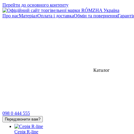
Перейти до основного контенту
Про нас
Матеріал
Оплата і доставка
Обмін та повернення
Гаранті
Каталог
098 0 444 555
Передзвонити вам?
Серія R-line